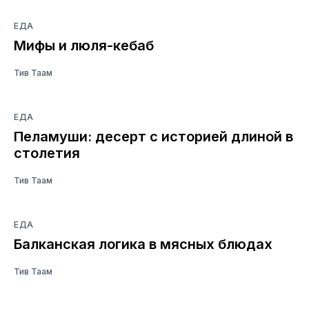
ЕДА
Мифы и люля-кебаб
Тив Таам
ЕДА
Пеламуши: десерт с историей длиной в
столетия
Тив Таам
ЕДА
Балканская логика в мясных блюдах
Тив Таам