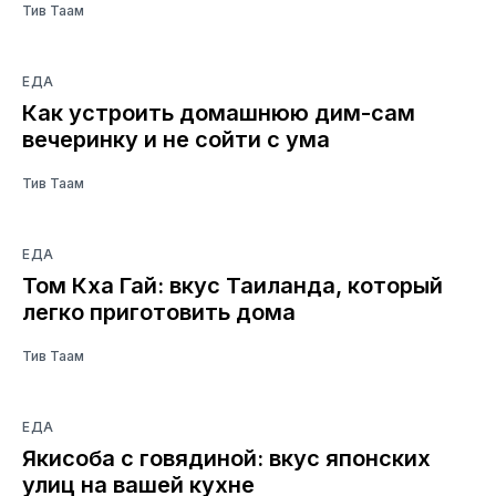
Тив Таам
ЕДА
Как устроить домашнюю дим-сам
вечеринку и не сойти с ума
Тив Таам
ЕДА
Том Кха Гай: вкус Таиланда, который
легко приготовить дома
Тив Таам
ЕДА
Якисоба с говядиной: вкус японских
улиц на вашей кухне