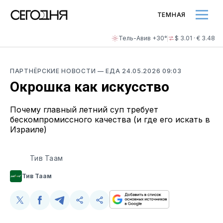
ТЕМНАЯ
Тель-Авив +30°
$ 3.01 · € 3.48
ПАРТНЁРСКИЕ НОВОСТИ
—
ЕДА
24.05.2026 09:03
Окрошка как искусство
Почему главный летний суп требует
бескомпромиссного качества (и где его искать в
Израиле)
Тив Таам
Тив Таам
Поделиться
Поделиться
Поделиться
Поделиться
Скопируйте
в
в
в
в
и