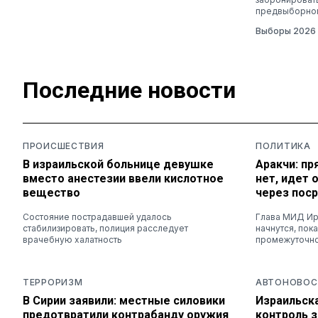
предвыборно
Выборы 2026
Последние новости
ПРОИСШЕСТВИЯ
ПОЛИТИКА
В израильской больнице девушке
Аракчи: п
вместо анестезии ввели кислотное
нет, идет
вещество
через пос
Состояние пострадавшей удалось
Глава МИД Ира
стабилизировать, полиция расследует
начнутся, по
врачебную халатность
промежуточно
ТЕРРОРИЗМ
АВТОНОВОС
В Сирии заявили: местные силовики
Израильск
предотвратили контрабанду оружия
контроль 