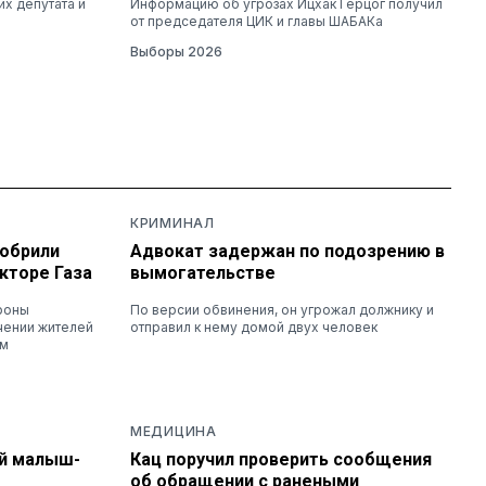
их депутата и
Информацию об угрозах Ицхак Герцог получил
от председателя ЦИК и главы ШАБАКа
Выборы 2026
КРИМИНАЛ
добрили
Адвокат задержан по подозрению в
кторе Газа
вымогательстве
роны
По версии обвинения, он угрожал должнику и
чении жителей
отправил к нему домой двух человек
ам
МЕДИЦИНА
ий малыш-
Кац поручил проверить сообщения
об обращении с ранеными