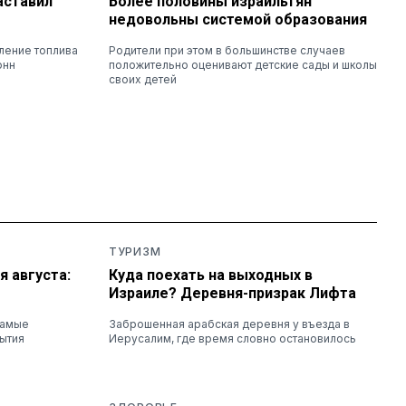
аставил
Более половины израильтян
недовольны системой образования
ление топлива
Родители при этом в большинстве случаев
онн
положительно оценивают детские сады и школы
своих детей
ТУРИЗМ
 августа:
Куда поехать на выходных в
Израиле? Деревня-призрак Лифта
самые
Заброшенная арабская деревня у въезда в
ытия
Иерусалим, где время словно остановилось