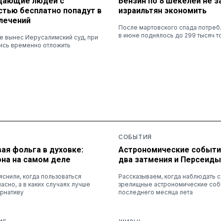
дающие людей с
Бензин по 8 шекелей не з
стью бесплатно попадут в
израильтян экономить
влечений
После мартовского спада потреб
в июне поднялось до 299 тысяч т
е вынес Иерусалимский суд, при
шись временно отложить
СОБЫТИЯ
ая фольга в духовке:
Астрономические события
она на самом деле
два затмения и Персеиды
снили, когда пользоваться
Рассказываем, когда наблюдать 
асно, а в каких случаях лучше
зрелищные астрономические соб
ернативу
последнего месяца лета