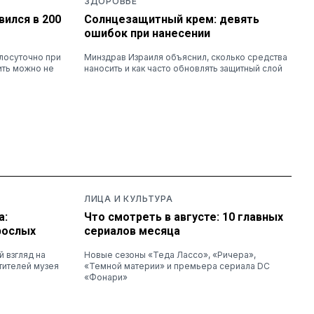
ЗДОРОВЬЕ
вился в 200
Солнцезащитный крем: девять
ошибок при нанесении
лосуточно при
Минздрав Израиля объяснил, сколько средства
ить можно не
наносить и как часто обновлять защитный слой
ЛИЦА И КУЛЬТУРА
а:
Что смотреть в августе: 10 главных
рослых
сериалов месяца
 взгляд на
Новые сезоны «Теда Лассо», «Ричера»,
тителей музея
«Темной материи» и премьера сериала DC
«Фонари»