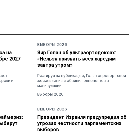
ВЫБОРЫ 2026
са на
Яир Голан об ультраортодоксах:
бре 2027
«Нельзя призвать всех харедим
завтра утром»
ожет
Реагируя на публикацию, Голан опроверг свои
сроки и
же заявления и обвинил оппонентов в
манипуляции
Выборы 2026
ВЫБОРЫ 2026
раймериз:
Президент Израиля предупредил об
выберут
угрозах честности парламентских
выборов