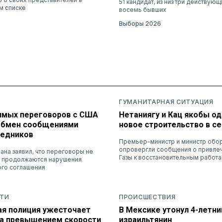
51 кандидат, из низ три действующ
м списке
восемь бывших
Выборы 2026
ГУМАНИТАРНАЯ СИТУАЦИЯ
рямых переговоров с США
Нетаниягу и Кац якобы о
 обмен сообщениями
новое строительство в се
редников
Премьер-министр и министр обо
опровергли сообщения о привле
на заявил, что переговоры не
Газы к восстановительным работ
ка продолжаются нарушения
го соглашения
ТИ
ПРОИСШЕСТВИЯ
ая полиция ужесточает
В Мексике утонул 4-летн
за превышением скорости
израильтянин