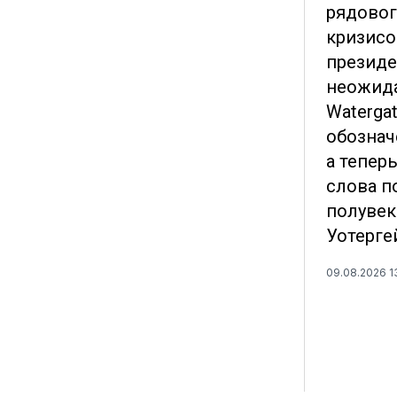
рядовог
кризисо
президе
неожида
Waterga
обознач
а тепер
слова п
полувек
Уотерге
09.08.2026 1