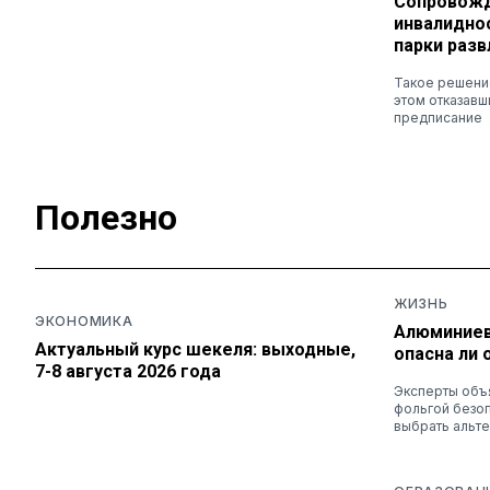
Сопровож
инвалидно
парки раз
Такое решени
этом отказав
предписание
Полезно
ЖИЗНЬ
ЭКОНОМИКА
Алюминиев
Актуальный курс шекеля: выходные,
опасна ли 
7-8 августа 2026 года
Эксперты объя
фольгой безоп
выбрать альт