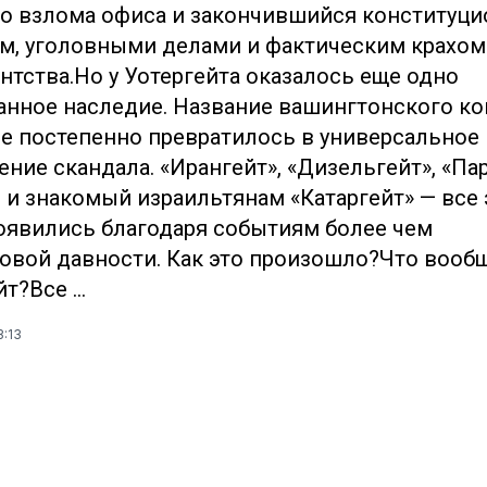
о взлома офиса и закончившийся конституц
м, уголовными делами и фактическим крахом
нтства.Но у Уотергейта оказалось еще одно
нное наследие. Название вашингтонского к
te постепенно превратилось в универсальное
ение скандала. «Ирангейт», «Дизельгейт», «Пар
ь и знакомый израильтянам «Катаргейт» — все 
оявились благодаря событиям более чем
овой давности. Как это произошло?Что вообщ
йт?Все …
3:13