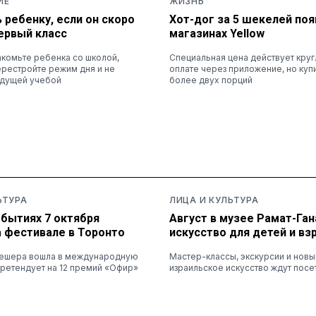
ИЕ
ЖИЗНЬ
 ребенку, если он скоро
Хот-дог за 5 шекелей поя
ервый класс
магазинах Yellow
комьте ребенка со школой,
Специальная цена действует круг
ерестройте режим дня и не
оплате через приложение, но куп
удущей учебой
более двух порций
ЬТУРА
ЛИЦА И КУЛЬТУРА
обытиях 7 октября
Август в музее Рамат-Ган
а фестивале в Торонто
искусство для детей и вз
Нешера вошла в международную
Мастер-классы, экскурсии и новый
ретендует на 12 премий «Офир»
израильское искусство ждут посе