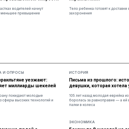
астках водителей начнут
Тело ребенка готовят к доставке 
а меньшее превышение
захоронения
А И ОПРОСЫ
ИСТОРИЯ
зраильтяне уезжают:
Письма из прошлого: ист
ряет миллиарды шекелей
девушки, которая хотела 
трану покидают молодые
105 лет назад молодая еврейка и
з сферы высоких технологий и
боролась за равноправие — а ей 
палки в колеса
ЭКОНОМИКА