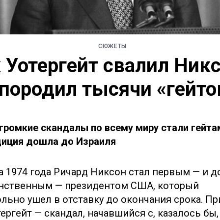
СЮЖЕТЫ
 Уотергейт свалил Ник
 породил тысячи «гейто
громкие скандалы по всему миру стали гейта
диция дошла до Израиля
та 1974 года Ричард Никсон стал первым — и д
нственным — президентом США, который
льно ушел в отставку до окончания срока. П
тергейт — скандал, начавшийся с, казалось бы,