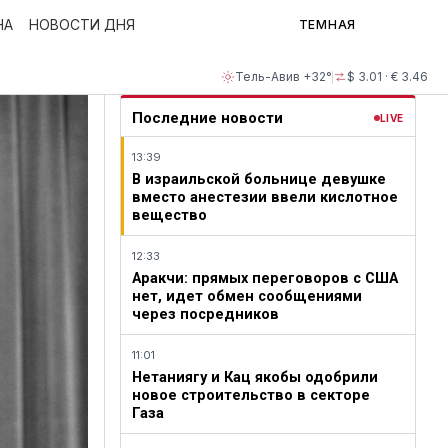
НА
НОВОСТИ ДНЯ
ТЕМНАЯ
Тель-Авив +32°
$ 3.01 · € 3.46
Последние новости
LIVE
13:39
В израильской больнице девушке
вместо анестезии ввели кислотное
вещество
12:33
Аракчи: прямых переговоров с США
нет, идет обмен сообщениями
через посредников
11:01
Нетаниягу и Кац якобы одобрили
новое строительство в секторе
Газа