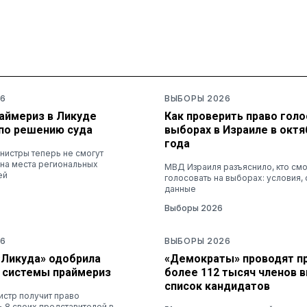
6
ВЫБОРЫ 2026
раймериз в Ликуде
Как проверить право голо
по решению суда
выборах в Израиле в октя
года
нистры теперь не смогут
 на места региональных
МВД Израиля разъяснило, кто см
ей
голосовать на выборах: условия, 
данные
Выборы 2026
6
ВЫБОРЫ 2026
«Ликуда» одобрила
«Демократы» проводят п
 системы праймериз
более 112 тысяч членов 
список кандидатов
стр получит право
 8 своих представителей в