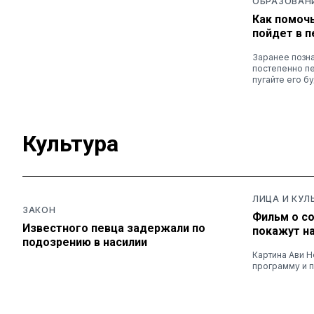
ОБРАЗОВАН
Как помочь
пойдет в п
Заранее позна
постепенно п
пугайте его б
Культура
ЛИЦА И КУЛ
ЗАКОН
Фильм о с
Известного певца задержали по
покажут н
подозрению в насилии
Картина Ави 
программу и п