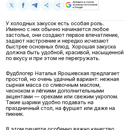
Поделиться
Поделиться
Поделиться
Поделиться
Скопируйте
в
в
в
в
и
Twitter
Facebook
Telegram
WhatsApp
поделитесь
У холодных закусок есть особая роль.
ссылкой
Именно с них обычно начинается любое
застолье, они создают первое впечатление,
задают настроение и нередко исчезают
быстрее основных блюд. Хорошая закуска
должна быть удобной, красивой, насыщенной
по вкусу и при этом не перегружать.
Фудблогер Наталья Ярошевская предлагает
простой, но очень удачный вариант: нежная
сырная масса со сливочным маслом,
чесноком и лёгкими дополнительными
акцентами — орехами или свежим укропом.
Такие шарики удобно подавать на
праздничный стол, на фуршет или даже на
пикник.
В этом рецепте особенно важно качество