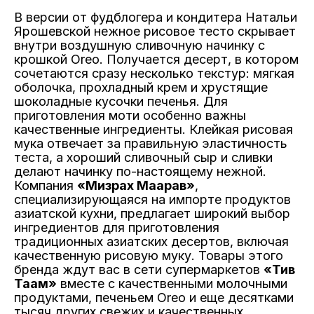
В версии от фудблогера и кондитера Натальи
Ярошевской нежное рисовое тесто скрывает
внутри воздушную сливочную начинку с
крошкой Oreo. Получается десерт, в котором
сочетаются сразу несколько текстур: мягкая
оболочка, прохладный крем и хрустящие
шоколадные кусочки печенья. Для
приготовления моти особенно важны
качественные ингредиенты. Клейкая рисовая
мука отвечает за правильную эластичность
теста, а хороший сливочный сыр и сливки
делают начинку по-настоящему нежной.
Компания
«Мизрах Маарав»
,
специализирующаяся на импорте продуктов
азиатской кухни, предлагает широкий выбор
ингредиентов для приготовления
традиционных азиатских десертов, включая
качественную рисовую муку. Товары этого
бренда ждут вас в сети супермаркетов
«Тив
Таам»
вместе с качественными молочными
продуктами, печеньем Oreo и еще десятками
тысяч других свежих и качественных