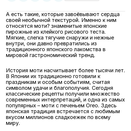
в
в
в
в
и
Twitter
Facebook
Telegram
WhatsApp
поделитесь
А есть такие, которые завоёвывают сердца
ссылкой
своей необычной текстурой. Именно к ним
относятся моти? знаменитые японские
пирожные из клейкого рисового теста.
Мягкие, слегка тягучие снаружи и нежные
внутри, они давно превратились из
традиционного японского лакомства в
мировой гастрономический тренд.
История моти насчитывает более тысячи лет.
В Японии их традиционно готовили к
праздникам и особым событиям, считая
символом удачи и благополучия. Сегодня
классические рецепты получили множество
современных интерпретаций, и одна из самых
популярных – моти с печеньем Oreo. Здесь
японская традиция встречается с любимым
вкусом миллионов сладкоежек по всему
миру.