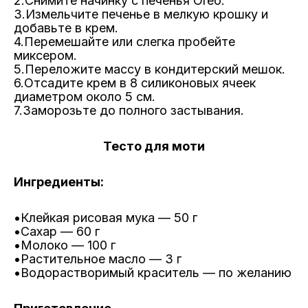
2.
Снимите начинку с печенья Oreo.
3.
Измельчите печенье в мелкую крошку и
добавьте в крем.
4.
Перемешайте или слегка пробейте
миксером.
5.
Переложите массу в кондитерский мешок.
6.
Отсадите крем в 8 силиконовых ячеек
диаметром около 5 см.
7.
Заморозьте до полного застывания.
Тесто для моти
Ингредиенты:
•Клейкая рисовая мука — 50 г
•
Сахар — 60 г
•
Молоко — 100 г
•
Растительное масло — 3 г
•
Водорастворимый краситель — по желанию