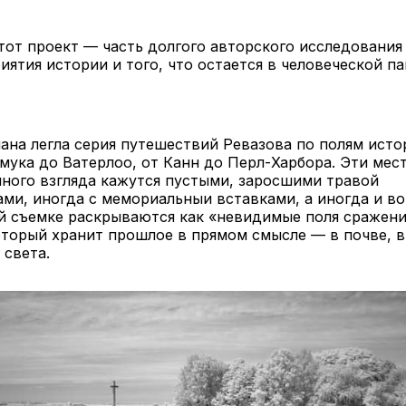
тот проект — часть долгого авторского исследовани
иятия истории и того, что остается в человеческой п
ана легла серия путешествий Ревазова по полям исто
мука до Ватерлоо, от Канн до Перл-Харбора. Эти мес
ного взгляда кажутся пустыми, заросшими травой
ми, иногда с мемориальныи вставками, а иногда и во
й съемке раскрываются как «невидимые поля сражени
торый хранит прошлое в прямом смысле — в почве, в 
света.