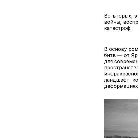
Во-вторых, э
войны, воспр
катастроф.
В основу ром
битв — от Яр
для современ
пространства
инфракрасно
ландшафт, ко
деформациях 