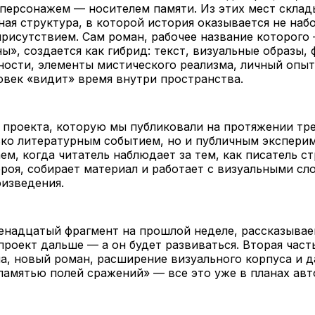
персонажем — носителем памяти. Из этих мест склад
ая структура, в которой история оказывается не набо
рисутствием. Сам роман, рабочее название которого
ы», создается как гибрид: текст, визуальные образы,
ости, элементы мистического реализма, личный опыт
ловек «видит» время внутри пространства.
 проекта, которую мы публиковали на протяжении тре
ько литературным событием, но и публичным экспер
ем, когда читатель наблюдает за тем, как писатель с
роя, собирает материал и работает с визуальными сл
изведения.
надцатый фрагмент на прошлой неделе, рассказываем
проект дальше — а он будет развиваться. Вторая част
а, новый роман, расширение визуального корпуса и 
памятью полей сражений» — все это уже в планах авт