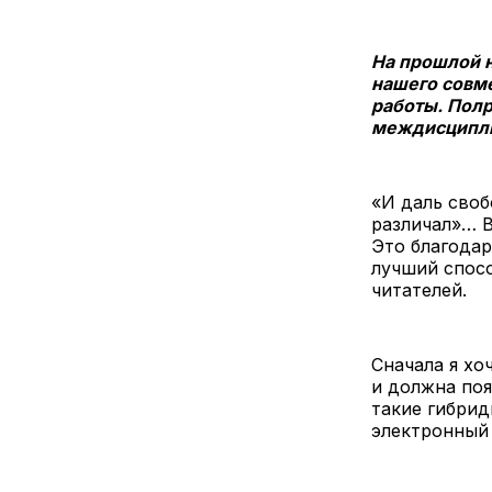
На прошлой 
нашего совме
работы. Полр
междисципли
«И даль своб
различал»… В
Это благодар
лучший спос
читателей.
Сначала я хо
и должна поя
такие гибрид
электронный 