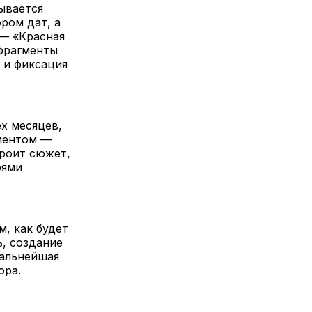
ывается
ром дат, а
 — «Красная
 фрагменты
 и фиксация
х месяцев,
иментом —
троит сюжет,
оями
, как будет
ь, создание
дальнейшая
ора.