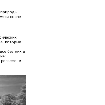
я природы
амяти после
рических
та, которые
все без них в
й»:
рельефе, в