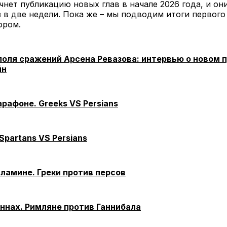
чнет публикацию новых глав в начале 2026 года, и он
 в две недели. Пока же – мы подводим итоги первого
ором.
оля сражений Арсена Ревазова: интервью о новом п
йн
рафоне. Greeks VS Persians
partans VS Persians
аламине. Греки против персов
аннах. Римляне против Ганнибала