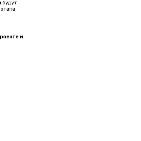
и будут
 этапа
роекте и