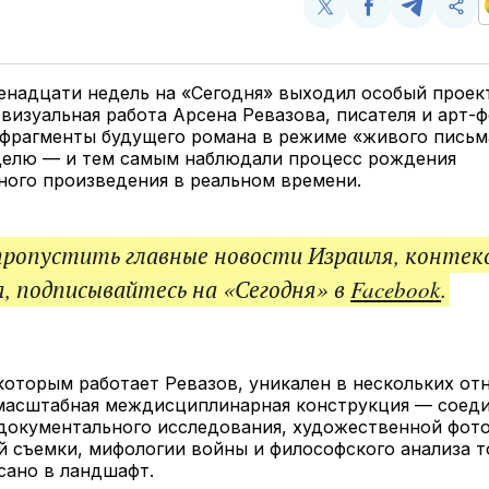
Поделиться
Поделиться
Поделит
Ско
у
в
в
и
Twitter
Facebook
Telegram
под
ссы
енадцати недель на «Сегодня» выходил особый проек
визуальная работа Арсена Ревазова, писателя и арт-
 фрагменты будущего романа в режиме «живого письм
делю — и тем самым наблюдали процесс рождения
ного произведения в реальном времени.
пропустить главные новости Израиля, контек
, подписывайтесь на «Сегодня» в
Facebook
.
которым работает Ревазов, уникален в нескольких от
 масштабная междисциплинарная конструкция — соед
документального исследования, художественной фото
 съемки, мифологии войны и философского анализа то
сано в ландшафт.