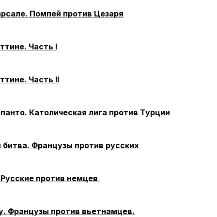
арсале. Помпей против Цезаря
ттине. Часть I
ттине. Часть II
епанто. Католическая лига против Турции
 битва. Французы против русских
 Русские против немцев
у. Французы против вьетнамцев.