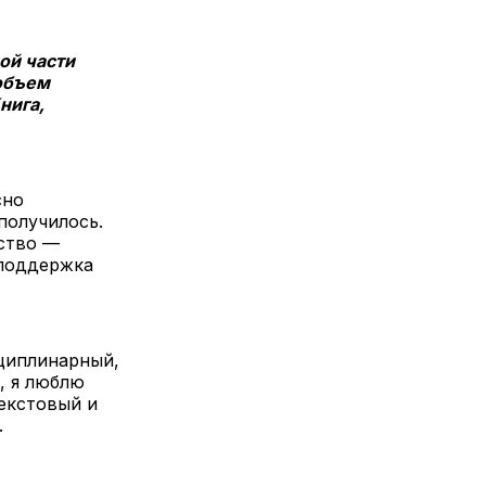
ой части
 объем
нига,
сно
получилось.
ьство —
 поддержка
сциплинарный,
, я люблю
екстовый и
.