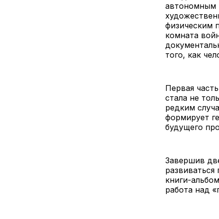
автономным 
художественн
физическим п
комната войн
документальн
того, как че
Первая часть
стала не тол
редким случа
формирует ге
будущего про
Завершив две
развиваться 
книги-альбом
работа над «