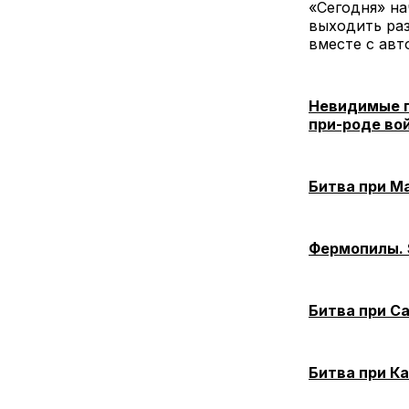
«Сегодня» на
выходить раз
вместе с авт
Невидимые п
при-роде во
Битва при Ма
Фермопилы. S
Битва при С
Битва при К