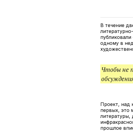
В течение дв
литературно-
публиковали
одному в не
художествен
Чтобы не 
обсуждения
Проект, над 
первых, это
литературы, 
инфракрасной
прошлое впи