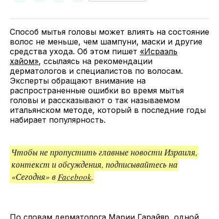
у
в
в
и
Twitter
Facebook
Telegram
поделитесь
ссылкой
Способ мытья головы может влиять на состояние
волос не меньше, чем шампуни, маски и другие
средства ухода. Об этом пишет
«Исраэль
хайом»
, ссылаясь на рекомендации
дерматологов и специалистов по волосам.
Эксперты обращают внимание на
распространенные ошибки во время мытья
головы и рассказывают о так называемом
итальянском методе, который в последние годы
набирает популярность.
Чтобы не пропустить главные новости Израиля,
контекст и обсуждения, подписывайтесь на
«Сегодня» в
Facebook
.
По словам дерматолога Марии Гарайяр, одной