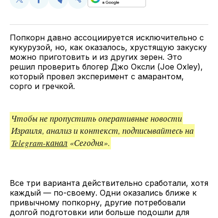
Поделиться
Поделиться
Поделиться
Скопируйте
у
в
в
и
Twitter
Facebook
Telegram
поделитесь
ссылкой
Попкорн давно ассоциируется исключительно с
кукурузой, но, как оказалось, хрустящую закуску
можно приготовить и из других зерен. Это
решил проверить блогер Джо Оксли (Joe Oxley),
который провел эксперимент с амарантом,
сорго и гречкой.
Чтобы не пропустить оперативные новости
Израиля, анализ и контекст, подписывайтесь на
Telegram-канал
«Сегодня».
Все три варианта действительно сработали, хотя
каждый — по-своему. Одни оказались ближе к
привычному попкорну, другие потребовали
долгой подготовки или больше подошли для