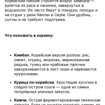
Корейский пикник строится вокруг
кимбапа
—
рулетов из риса и начинки, завернутых в
водоросли. Их часто берут в поездки, походы и
на отдых у реки Ханган в Сеуле. Они удобны,
сытны и не требуют подогрева.
Что положить в корзину:
Кимбап.
Корейская версия роллов: рис,
омлет, огурец, морковь, маринованная
редька, тунец или крабовые палочки
заворачиваются в лист нори и нарезаются
кружочками.
Курица по-корейски.
Хрустящие кусочки в
сладко-остром соусе — одна из самых
популярных уличных закусок.
Кимчи.
Острая ферментированная пекинская
капуста. Если не хочется готовить самим, ее