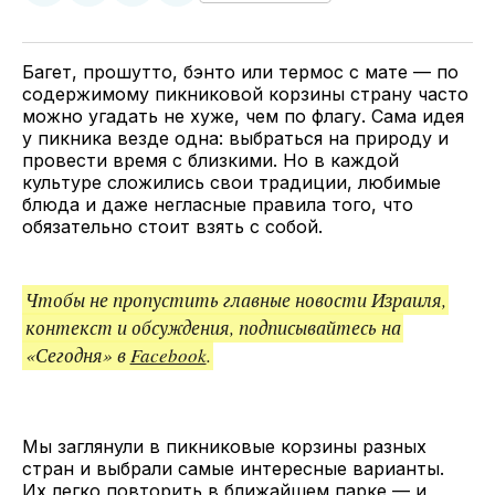
у
в
в
и
Twitter
Facebook
Telegram
поделитесь
ссылкой
Багет, прошутто, бэнто или термос с мате — по
содержимому пикниковой корзины страну часто
можно угадать не хуже, чем по флагу. Сама идея
у пикника везде одна: выбраться на природу и
провести время с близкими. Но в каждой
культуре сложились свои традиции, любимые
блюда и даже негласные правила того, что
обязательно стоит взять с собой.
Чтобы не пропустить главные новости Израиля,
контекст и обсуждения, подписывайтесь на
«Сегодня» в
Facebook
.
Мы заглянули в пикниковые корзины разных
стран и выбрали самые интересные варианты.
Их легко повторить в ближайшем парке — и