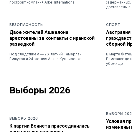
построит компания Arkel International
задержанных, 
доставлены в 
БЕЗОПАСНОСТЬ
СПОРТ
Двое жителей Ашкелона
Австралия
арестованы за контакты с иранской
гражданст
разведкой
сборной И
Под следствием — 26-летний Тамерлан
В марте Фате
Емшуков и 24-летняя Алина Кушниренко
Рамезанзаде п
убежище
Выборы 2026
ВЫБОРЫ 202
ВЫБОРЫ 2026
Условия п
К партии Беннета присоединились
изменены 
еще четыре женщины