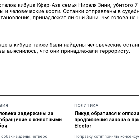
рталов кибуца Кфар-Аза семья Нирэля Зини, убитого 7 
ы и человеческие кости. Останки отправлены в суде
становления, принадлежат ли они Зини, чья голова не
це в кибуце также были найдены человеческие остан
зы выяснилось, что они принадлежали террористу.
ВИЯ
ПОЛИТИКА
ловека задержаны за
Ликуд обратился к оппоз
обращение с животными
продвижения закона о п
бои
Elector
 собак найдены; четверо
Поправку хотят принять консенсу