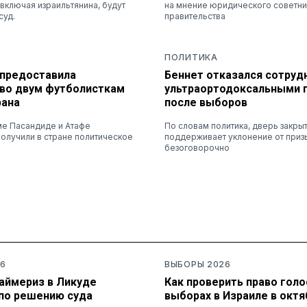
включая израильтянина, будут
на мнение юридического советни
суд.
правительства
ПОЛИТИКА
 предоставила
Беннет отказался сотруд
во двум футболисткам
ультраортодоксальными 
рана
после выборов
ме Пасандиде и Атафе
По словам политика, дверь закрыта
олучили в стране политическое
поддерживает уклонение от приз
безоговорочно
6
ВЫБОРЫ 2026
раймериз в Ликуде
Как проверить право голо
по решению суда
выборах в Израиле в октя