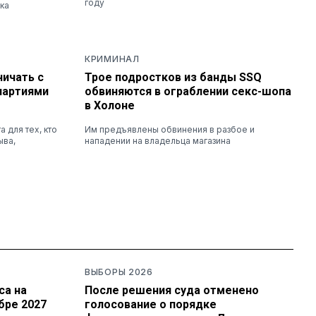
году
ка
КРИМИНАЛ
ничать с
Трое подростков из банды SSQ
партиями
обвиняются в ограблении секс-шопа
в Холоне
 для тех, кто
Им предъявлены обвинения в разбое и
ыва,
нападении на владельца магазина
ВЫБОРЫ 2026
са на
После решения суда отменено
бре 2027
голосование о порядке