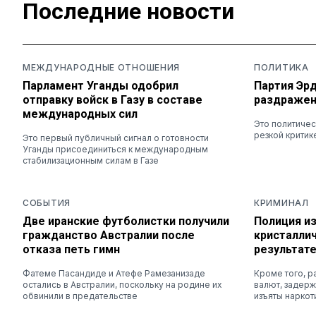
Последние новости
МЕЖДУНАРОДНЫЕ ОТНОШЕНИЯ
ПОЛИТИКА
Парламент Уганды одобрил
Партия Эр
отправку войск в Газу в составе
раздражени
международных сил
Это политиче
резкой критик
Это первый публичный сигнал о готовности
Уганды присоединиться к международным
стабилизационным силам в Газе
СОБЫТИЯ
КРИМИНАЛ
Две иранские футболистки получили
Полиция из
гражданство Австралии после
кристаллич
отказа петь гимн
результат
Фатеме Пасандиде и Атефе Рамезанизаде
Кроме того, р
остались в Австралии, поскольку на родине их
валют, задер
обвинили в предательстве
изъяты наркот