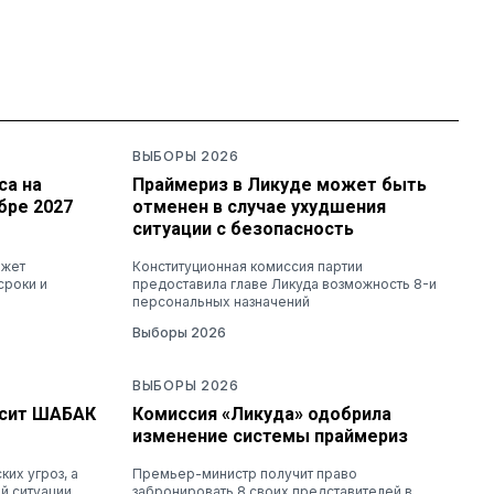
ВЫБОРЫ 2026
са на
Праймериз в Ликуде может быть
бре 2027
отменен в случае ухудшения
ситуации с безопасность
ожет
Конституционная комиссия партии
сроки и
предоставила главе Ликуда возможность 8-и
персональных назначений
Выборы 2026
ВЫБОРЫ 2026
осит ШАБАК
Комиссия «Ликуда» одобрила
изменение системы праймериз
их угроз, а
Премьер-министр получит право
й ситуации
забронировать 8 своих представителей в