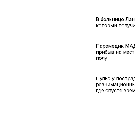
В больнице Лан
который получи
Парамедик МАД
прибыв на мест
полу.
Пульс у постра
реанимационных
где спустя вре