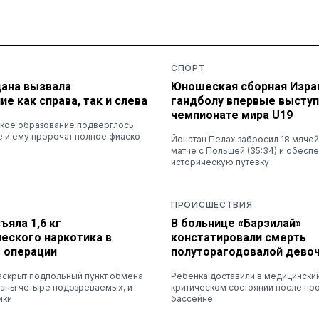
СПОРТ
дана вызвала
Юношеская сборная Изра
е как справа, так и слева
гандболу впервые выступ
чемпионате мира U19
ское образование подверглось
е и ему пророчат полное фиаско
Йонатан Пелах забросил 18 мяче
матче с Польшей (35:34) и обесп
историческую путевку
ПРОИСШЕСТВИЯ
ъяла 1,6 кг
В больнице «Барзилай»
еского наркотика в
констатировали смерть
е операции
полуторагодовалой дево
аскрыт подпольный пункт обмена
Ребенка доставили в медицинский
жаны четыре подозреваемых, и
критическом состоянии после пр
ики
бассейне