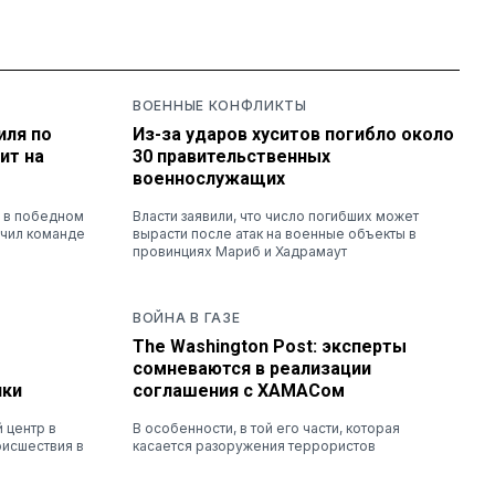
ВОЕННЫЕ КОНФЛИКТЫ
иля по
Из-за ударов хуситов погибло около
ит на
30 правительственных
военнослужащих
й в победном
Власти заявили, что число погибших может
ечил команде
вырасти после атак на военные объекты в
провинциях Мариб и Хадрамаут
ВОЙНА В ГАЗЕ
The Washington Post: эксперты
сомневаются в реализации
чки
соглашения с ХАМАСом
 центр в
В особенности, в той его части, которая
оисшествия в
касается разоружения террористов