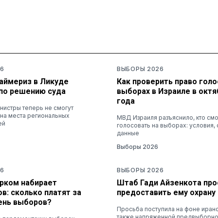
6
ВЫБОРЫ 2026
раймериз в Ликуде
Как проверить право голо
по решению суда
выборах в Израиле в октя
года
нистры теперь не смогут
 на места региональных
МВД Израиля разъяснило, кто см
ей
голосовать на выборах: условия, 
данные
Выборы 2026
6
ВЫБОРЫ 2026
рком набирает
Штаб Гади Айзенкота пр
в: сколько платят за
предоставить ему охрану
день выборов?
Просьба поступила на фоне иранск
также напряженной предвыборно