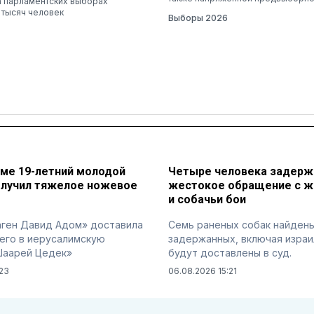
а парламентских выборах
 тысяч человек
Выборы 2026
име 19-летний молодой
Четыре человека задерж
олучил тяжелое ножевое
жестокое обращение с 
и собачьи бои
аген Давид Адом» доставила
Семь раненых собак найдены
его в иерусалимскую
задержанных, включая израи
Шаарей Цедек»
будут доставлены в суд.
:23
06.08.2026 15:21