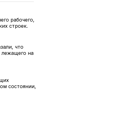
его рабочего,
ких строек.
зали, что
, лежащего на
ащих
ом состоянии,