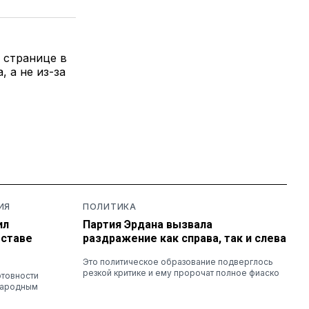
 странице в
, а не из-за
ИЯ
ПОЛИТИКА
ил
Партия Эрдана вызвала
оставе
раздражение как справа, так и слева
Это политическое образование подверглось
резкой критике и ему пророчат полное фиаско
отовности
народным