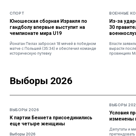
СПОРТ
ВОЕННЫЕ К
Юношеская сборная Израиля по
Из-за удар
гандболу впервые выступит на
30 правит
чемпионате мира U19
военносл
Йонатан Пелах забросил 18 мячей в победном
Власти заявил
матче с Польшей (35:34) и обеспечил команде
вырасти после
историческую путевку
провинциях М
Выборы 2026
ВЫБОРЫ 202
ВЫБОРЫ 2026
Условия п
К партии Беннета присоединились
изменены 
еще четыре женщины
Депутаты и ми
Выборы 2026
претендовать