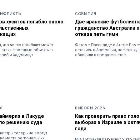
ОНФЛИКТЫ
СОБЫТИЯ
ов хуситов погибло около
Две иранские футболистк
ельственных
гражданство Австралии п
ужащих
отказа петь гимн
и, что число погибших может
Фатеме Пасандиде и Атефе Раме
 атак на военные объекты в
остались в Австралии, поскольку 
ариб и Хадрамаут
обвинили в предательстве
6
ВЫБОРЫ 2026
раймериз в Ликуде
Как проверить право голо
по решению суда
выборах в Израиле в октя
года
нистры теперь не смогут
 на места региональных
МВД Израиля разъяснило, кто см