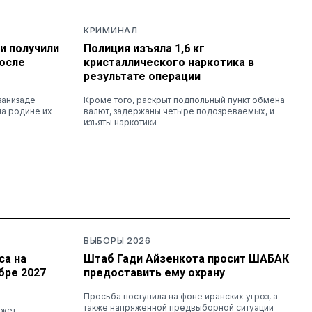
КРИМИНАЛ
и получили
Полиция изъяла 1,6 кг
осле
кристаллического наркотика в
результате операции
занизаде
Кроме того, раскрыт подпольный пункт обмена
на родине их
валют, задержаны четыре подозреваемых, и
изъяты наркотики
ВЫБОРЫ 2026
са на
Штаб Гади Айзенкота просит ШАБАК
бре 2027
предоставить ему охрану
Просьба поступила на фоне иранских угроз, а
также напряженной предвыборной ситуации
ожет