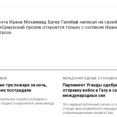
нта Ирана Мохаммад Багер Галибаф написал на своей
«Ормузский пролив откроется только с согласия Ирана
гроз».
ВИЯ
МЕЖДУНАРОДНЫЕ ОТНОШЕН
не три пожара за ночь,
Парламент Уганды одобр
век пострадали
отправку войск в Газу в с
международных сил
ательная служба сообщила о
 поджог и вероятной связи между
Это первый публичный сигнал о г
Уганды присоединиться к между
стабилизационным силам в Газе