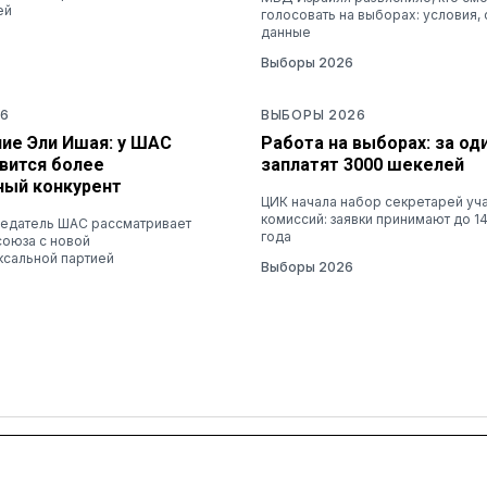
ей
голосовать на выборах: условия, 
данные
Выборы 2026
6
ВЫБОРЫ 2026
ие Эли Ишая: у ШАС
Работа на выборах: за од
вится более
заплатят 3000 шекелей
ный конкурент
ЦИК начала набор секретарей уч
комиссий: заявки принимают до 14
едатель ШАС рассматривает
года
союза с новой
ксальной партией
Выборы 2026