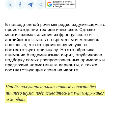
Поделиться
Поделиться
Поделиться
Скопируйте
у
в
в
и
Twitter
Facebook
Telegram
поделитесь
ссылкой
В повседневной речи мы редко задумываемся о
происхождении тех или иных слов. Однако
многие заимствования из французского и
английского языков со временем изменились
настолько, что их произношение уже не
соответствует оригиналу. На это обратила
внимание Академия языка иврит, опубликовав
подборку самых распространенных примеров и
предложив нормативные варианты, а также
соответствующие слова на иврите.
Чтобы получать только главные новости без
лишнего шума, подписывайтесь на
WhatsApp-канал
«Сегодня».