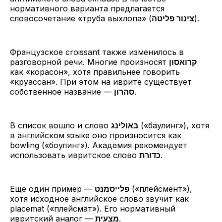
нормативного варианта предлагается
словосочетание «труба выхлопа» (
צינור פליטה
).
Французское croissant также изменилось в
разговорной речи. Многие произносят
קרואסון
как «корасон», хотя правильнее говорить
«круассан». При этом на иврите существует
собственное название —
סהרון
.
В список вошло и слово
באולינג
(«баулинг»), хотя
в английском языке оно произносится как
bowling («боулинг»). Академия рекомендует
использовать ивритское слово
כדורת
.
Еще один пример —
פלייסמנט
(«плейсмент»),
хотя исходное английское слово звучит как
placemat («плейсмат»). Его нормативный
ивритский аналог —
מצעית
.