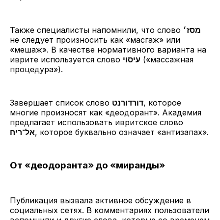
Также специалисты напомнили, что слово
מסז׳
не следует произносить как «масгаж» или
«мешаж». В качестве нормативного варианта на
иврите используется слово
עיסוי
(«массажная
процедура»).
Завершает список слово
דורדורנט
, которое
многие произносят как «деодорант». Академия
предлагает использовать ивритское слово
אל־ריח
, которое буквально означает «антизапах».
От «деодоранта» до «миранды»
Публикация вызвала активное обсуждение в
социальных сетях. В комментариях пользователи
вспомнили и другие слова, которые со временем