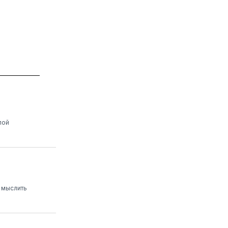
лой
о мыслить