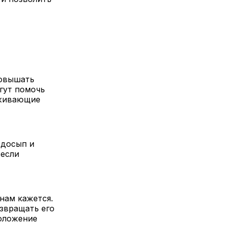
повышать
гут помочь
рживающие
едосып и
 если
 нам кажется.
звращать его
положение