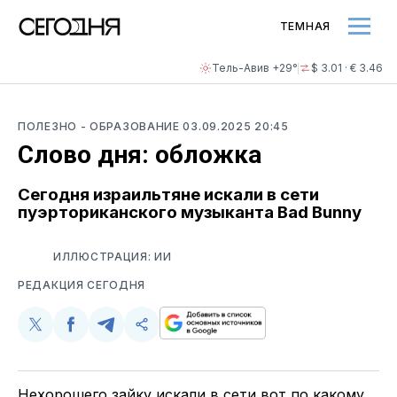
ТЕМНАЯ
Тель-Авив +29°
$ 3.01 · € 3.46
ПОЛЕЗНО
- ОБРАЗОВАНИЕ
03.09.2025 20:45
Слово дня: обложка
Сегодня израильтяне искали в сети
пуэрториканского музыканта Bad Bunny
ИЛЛЮСТРАЦИЯ: ИИ
РЕДАКЦИЯ СЕГОДНЯ
Поделиться
Поделиться
Поделиться
Скопируйте
у
в
в
и
Twitter
Facebook
Telegram
поделитесь
ссылкой
Нехорошего зайку искали в сети вот по какому