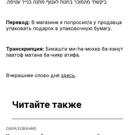
ביקשתי מהמוכר בחנות לעטוף מתנה בנייר עטיפה.
Перевод:
В магазине я попросил/а у продавца
упаковать подарок в упаковочную бумагу.
Транскрипция:
Бикашти ми-hа-мохер ба-ханут
лаатоф матана ба-нияр атифа.
Вчерашнее слово дня
здесь
.
Читайте также
ОБРАЗОВАНИЕ