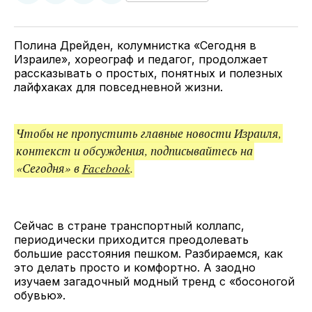
у
в
в
и
Twitter
Facebook
Telegram
поделитесь
ссылкой
Полина Дрейден, колумнистка «Сегодня в
Израиле», хореограф и педагог, продолжает
рассказывать о простых, понятных и полезных
лайфхаках для повседневной жизни.
Чтобы не пропустить главные новости Израиля,
контекст и обсуждения, подписывайтесь на
«Сегодня» в
Facebook
.
Сейчас в стране транспортный коллапс,
периодически приходится преодолевать
большие расстояния пешком. Разбираемся, как
это делать просто и комфортно. А заодно
изучаем загадочный модный тренд с «босоногой
обувью».