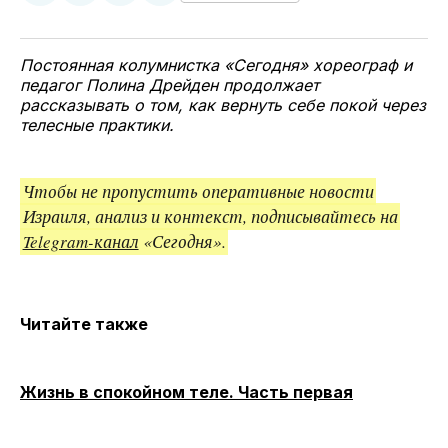
у
в
в
и
Twitter
Facebook
Telegram
поделитесь
ссылкой
Постоянная колумнистка «Сегодня» хореограф и
педагог Полина Дрейден продолжает
рассказывать о том, как вернуть себе покой через
телесные практики.
Чтобы не пропустить оперативные новости
Израиля, анализ и контекст, подписывайтесь на
Telegram-канал
«Сегодня».
Читайте также
Жизнь в спокойном теле. Часть первая