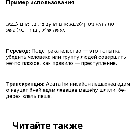
Пример использования
.הסתה היא ניסיון לשכנע אדם או קבוצת בני אדם לבצע
מעשה שלילי, בדרך כלל פשע
Перевод:
Подстрекательство — это попытка
убедить человека или группу людей совершить
нечто плохое, как правило — преступление.
Транскрипция:
Асата hи нисайон лешахнеа адам
о квуцат бней адам левацеа машеhу шлили, бе-
дерех клаль пеша.
Читайте также