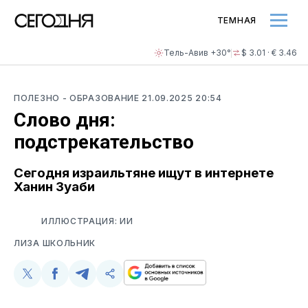
ТЕМНАЯ
Тель-Авив +30°
$ 3.01 · € 3.46
ПОЛЕЗНО
- ОБРАЗОВАНИЕ
21.09.2025 20:54
Слово дня:
подстрекательство
Сегодня израильтяне ищут в интернете
Ханин Зуаби
ИЛЛЮСТРАЦИЯ: ИИ
ЛИЗА ШКОЛЬНИК
Поделиться
Поделиться
Поделиться
Скопируйте
у
в
в
и
Twitter
Facebook
Telegram
поделитесь