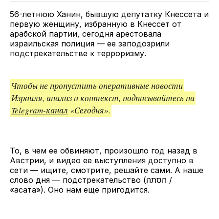
ссылкой
56-летнюю Ханин, бывшую депутатку Кнессета и
первую женщину, избранную в Кнессет от
арабской партии, сегодня арестовала
израильская полиция — ее заподозрили
подстрекательстве к терроризму.
Чтобы не пропустить оперативные новости
Израиля, анализ и контекст, подписывайтесь на
Telegram-канал
«Сегодня».
То, в чем ее обвиняют, произошло год назад в
Австрии, и видео ее выступления доступно в
сети — ищите, смотрите, решайте сами. А наше
слово дня — подстрекательство (הסתה /
«асата»). Оно нам еще пригодится.