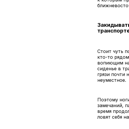
ближневосто
Закидывать
транспорт
Стоит чуть п
кто-то рядом
вопиющим нар
сиденье в тр
грязи почти 
неуместное.
Поэтому ноги
замечаний, п
время продо
ловят себя н