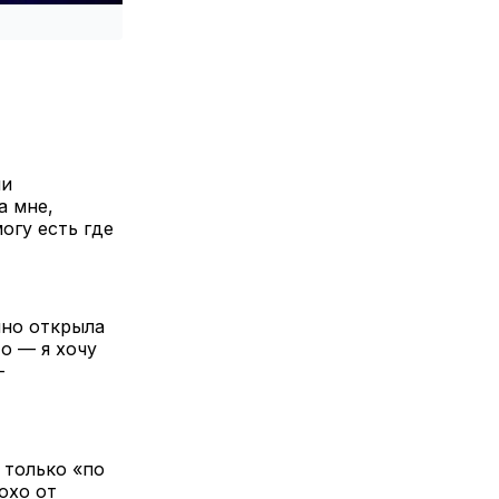
ли
а мне,
огу есть где
йно открыла
то — я хочу
—
 только «по
охо от