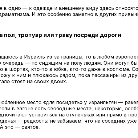
я в одно — к одежде и внешнему виду здесь относятс
драматизма. И это особенно заметно в других привыч
а пол, тротуар или траву посреди дороги
ащаюсь в Израиль из-за границы, то в любом аэропорт
 очередь — по сидящим на полу людям. Они могут бы
то в шортах, кто-то в юбке, кто-то даже в костюме. С
ожу к ним и плюхаюсь рядом, пока пассажиры из дру
тало стоят на своих двоих.
юбленное место «для посидеть» у израильтян — ракев
если в вагоне есть свободные места, некоторые, особ
дпочитают устроиться на ступеньках или прямо в про
денья — редкость: не забываем, что на соседних уже
 А это — святое.