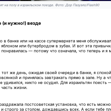
т на полу в израильском поезде. Фото: Дор Пазуэло/Flash90
 (и нужно!) везде
 в банке или на кассе супермаркета меня обслужива
 яблоком или бутербродом в зубах. И вот эта привычк
у понравилась — потому что означала, что теперь и я м
 тот же день, ожидая своей очереди в банке, я споко
овсянкой и принялась завтракать прямо в зале. Ну а ч
не удивился, никто не осудил. Для израильтян поесть 
 часть жизни.
раздражала постсоветская установка, что есть можно
и строго за столом, дождавшись всех. А если тебе пл