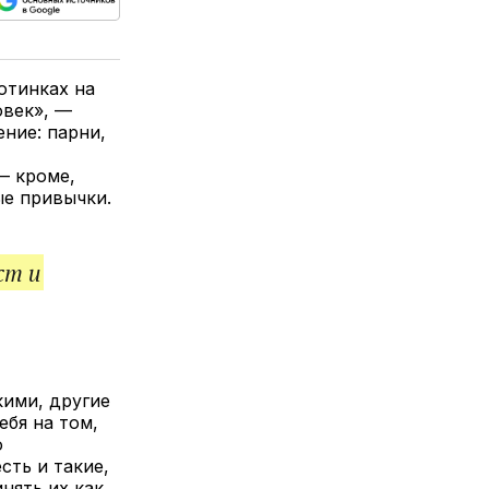
ься
пируйте
елитесь
лкой
отинках на
овек», —
ение: парни,
— кроме,
ые привычки.
ст и
кими, другие
бя на том,
о
сть и такие,
нять их как