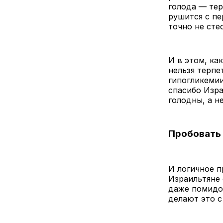
голода — тер
рушится с пе
точно не сте
И в этом, ка
нельзя терпе
гипогликемии
спасибо Изра
голодны, а н
Пробовать 
И логичное 
Израильтяне 
даже помидор
делают это с