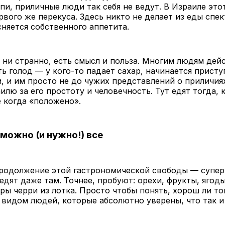
пи, приличные люди так себя не ведут. В Израиле это
рвого же перекуса. Здесь никто не делает из еды спек
сняется собственного аппетита.
к ни странно, есть смысл и польза. Многим людям дей
ть голод — у кого-то падает сахар, начинается присту
, и им просто не до чужих представлений о приличия
илю за его простоту и человечность. Тут едят тогда, 
е когда «положено».
можно (и нужно!) все
продолжение этой гастрономической свободы — супер
едят даже там. Точнее, пробуют: орехи, фрукты, ягоды
ы черри из лотка. Просто чтобы понять, хорош ли то
 видом людей, которые абсолютно уверены, что так и