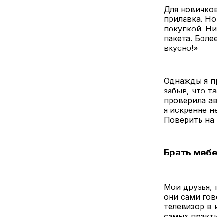
Для новичко
прилавка. Но
покупкой. Ни
пакета. Боле
вкусно!»
Однажды я пр
забыв, что т
проверила ав
я искренне не
Поверить на 
Брать мебе
Мои друзья, 
они сами гов
телевизор в 
самых практ