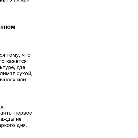
енном
ся тому, что
то кажется
туре, где
Климат сухой,
ичное» или
ает
ианты первое
нажды не
аркого дня.