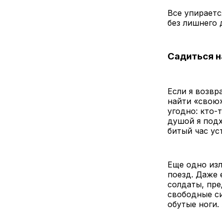
Все упираетс
без лишнего 
Садиться н
Если я возвр
найти «свою»
угодно: кто-
душой я подх
битый час ус
Еще одно изл
поезд. Даже 
солдаты, пре
свободные си
обутые ноги.