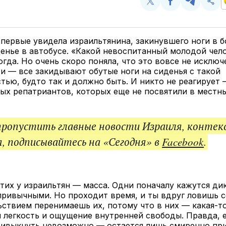
Поделиться
Поделиться
Поделит
Ско
у
в
в
и
Twitter
Facebook
Telegram
под
ссы
первые увидела израильтянина, закинувшего ноги в б
енье в автобусе. «Какой невоспитанный молодой чел
огда. Но очень скоро поняла, что это вовсе не исключ
и — все закидывают обутые ноги на сиденья с такой
тью, будто так и должно быть. И никто не реагирует 
ых репатриантов, которых еще не посвятили в местн
пропустить главные новости Израиля, контек
, подписывайтесь на «Сегодня» в
Facebook
.
тих у израильтян — масса. Одни поначалу кажутся ди
ривычными. Но проходит время, и ты вдруг ловишь се
ьствием перенимаешь их, потому что в них — какая-т
 легкость и ощущение внутренней свободы. Правда, е
ривыкнуть невозможно — остается лишь смиренно при