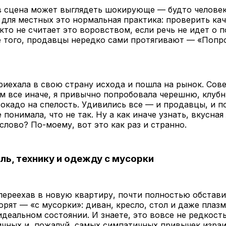
в сцена может выглядеть шокирующе — будто человек
 для местных это нормальная практика: проверить ка
кто не считает это воровством, если речь не идет о 
е того, продавцы нередко сами протягивают — «Попр
иехала в свою страну исхода и пошла на рынок. Сов
ам все иначе, я привычно попробовала черешню, клубн
окадо на спелость. Удивились все — и продавцы, и п
 понимала, что не так. Ну а как иначе узнать, вкусна
слово? По-моему, вот это как раз и странно.
ль, технику и одежду с мусорки
переехав в новую квартиру, почти полностью обстави
орят — «с мусорки»: диван, кресло, стол и даже плаз
идеальном состоянии. И знаете, это вовсе не редкость
ичных и, пожалуй, самых симпатичных привычек изра