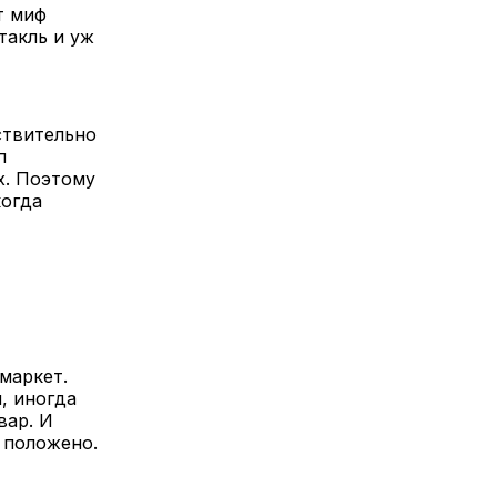
т миф
такль и уж
ствительно
п
х. Поэтому
когда
маркет.
, иногда
вар. И
 положено.