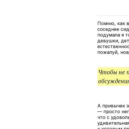
Помню, как в
соседнее сид
подумала я т
девушки, дет
естественнос
пожалуй, нов
Чтобы не 
обсуждения
А привычек э
— просто неп
что с удовол
удивительная
к которым п