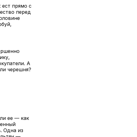
 ест прямо с
чество перед
половине
обуй,
ершенно
ику,
окупатели. А
я ли черешня?
ли ее — как
менный
. Одна из
ильтян —