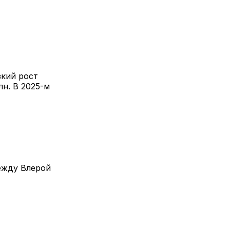
зкий рост
лн. В 2025-м
ежду Влерой