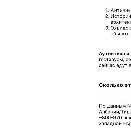
Античны
Историч
архитек
Охридск
объекты
Аутентика и
гестхаусы, с
сейчас едут 
Сколько эт
По данным Nu
Албании/Тира
~800–970 лек
Западной Ев