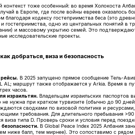
 контекст тоже особенный: во время Холокоста Алба
лучай в Европе, где после войны евреев оказалось бо
ом благодаря кодексу гостеприимства беса (
это древн
 и гостеприимства, одно из центральных понятий в 
бании) и массовому укрытию семей. Это подтверждаю
ые исследовательские проекты.
 как добраться, виза и безопасность
рейсы.
В 2025 запущено прямое сообщение Тель-Ави
EL AL; маршрут также отображается у Arkia. Время в пу
трех часов.
ля израильтян.
Владельцам израильских паспортов в
 не нужна при кратком турвизите (обычно до 90 дней
ждаются сводками по визовой политике и ресурсами,
ующими требования. Для длительного пребывания >90
ся виза типа D. Проверь сроки и условия перед поезд
 безопасности.
В Global Peace Index 2025 Албания зан
чем ниже балл, тем мирнее). Это сопоставимо с рядом