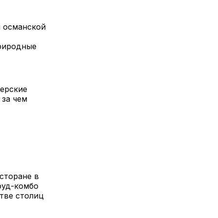
ы османской
природные
мерские
 за чем
сторане в
фуд-комбо
стве столиц