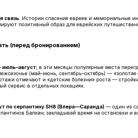
я связь
. Истории спасения евреев и мемориальные и
мируют позитивный образ для еврейских путешествен
ать (перед бронированием)
— июль–август
; в эти месяцы популярные места перег
ежсезонье (май–июнь, сентябрь–октябрь) — «золотая 
тажи отмечают и «детские болезни» роста — стройк
ый сервис в отдельных локациях.
т по серпантину SH8 (Влера—Саранда)
— один из с
пантинов Балкан; закладывай время на остановки и 