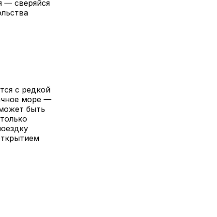
 — сверяйся
ольства
тся с редкой
ачное море —
 может быть
 только
поездку
открытием