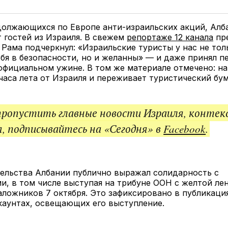
у
в
в
и
Twitter
Facebook
Telegram
под
ссы
должающихся по Европе анти-израильских акций, Алб
 гостей из Израиля. В свежем
репортаже 12 канала
пр
Рама подчеркнул: «Израильские туристы у нас не тол
бя в безопасности, но и желанны» — и даже принял п
официальном ужине. В том же материале отмечено: н
 часа лета от Израиля и переживает туристический бу
пропустить главные новости Израиля, контек
, подписывайтесь на «Сегодня» в
Facebook
.
ельства Албании публично выражал солидарность с
и, в том числе выступая на трибуне ООН с желтой ле
аложников 7 октября. Это зафиксировано в публикац
каунтах, освещающих его выступление.