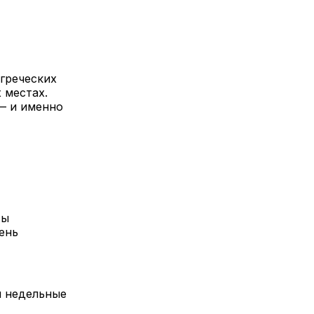
греческих
 местах.
 — и именно
ты
ень
и недельные