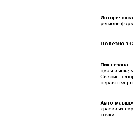
Историческа
регионе фор
Полезно зн
Пик сезона 
цены выше; м
Свежие репор
неравномерн
Авто-маршру
красивых сер
точки.