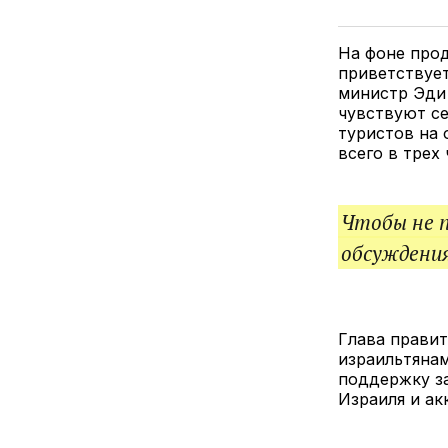
На фоне про
приветствует
министр Эди 
чувствуют се
туристов на 
всего в трех
Чтобы не 
обсуждения
Глава правит
израильтянам
поддержку з
Израиля и ак