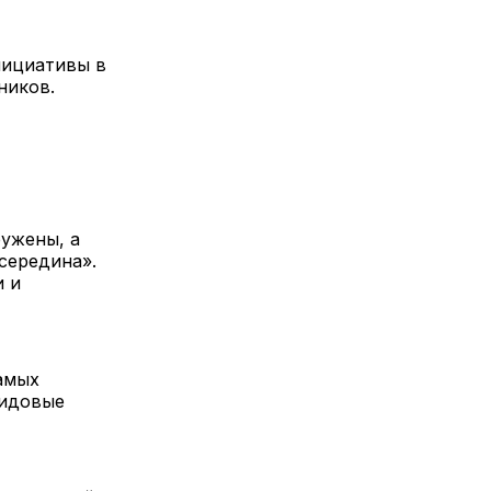
нициативы в
ников.
ружены, а
середина».
и и
амых
видовые