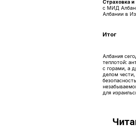
Страховка и
с МИД Албани
Албании в Из
Итог
Албания сего
теплотой: а
с горами, а 
делом чести,
безопасность
незабываемой
для израильс
Чита