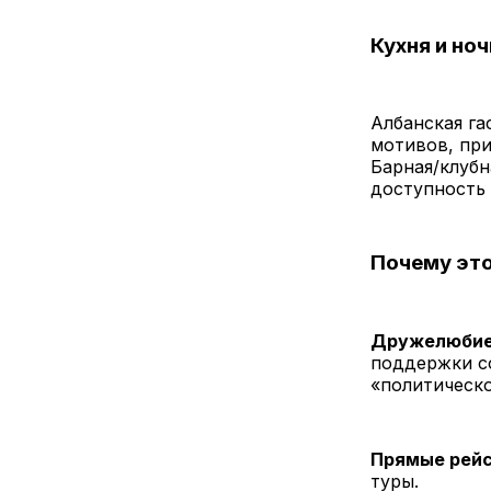
Кухня и но
Албанская га
мотивов, при
Барная/клубн
доступность 
Почему это
Дружелюбие 
поддержки с
«политическ
Прямые рейс
туры.