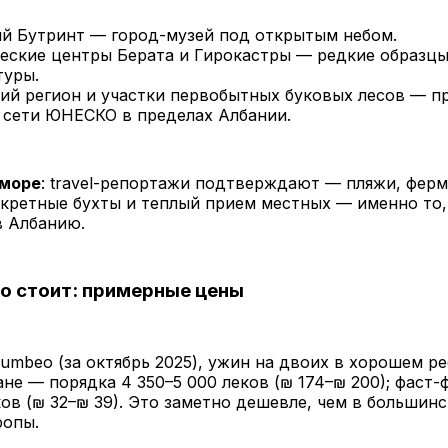
й Бутринт — город-музей под открытым небом.
еские центры Берата и Гирокастры — редкие образц
туры.
ий регион и участки первобытных буковых лесов — 
 сети ЮНЕСКО в пределах Албании.
 море
: travel-репортажи подтверждают — пляжи, фер
екретные бухты и теплый прием местных — именно то,
в Албанию.
о стоит: примерные цены
mbeo (за октябрь 2025), ужин на двоих в хорошем ре
не — порядка 4 350–5 000 леков (₪ 174–₪ 200); фаст-
ов (₪ 32–₪ 39). Это заметно дешевле, чем в большин
ропы.