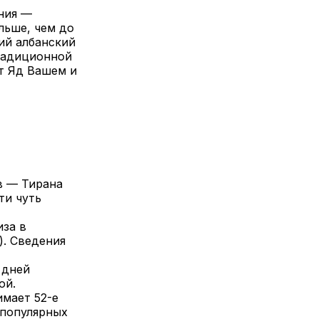
ния —
льше, чем до
ий албанский
традиционной
т Яд Вашем и
в — Тирана
ти чуть
иза в
). Сведения
 дней
кой.
имает 52-е
 популярных