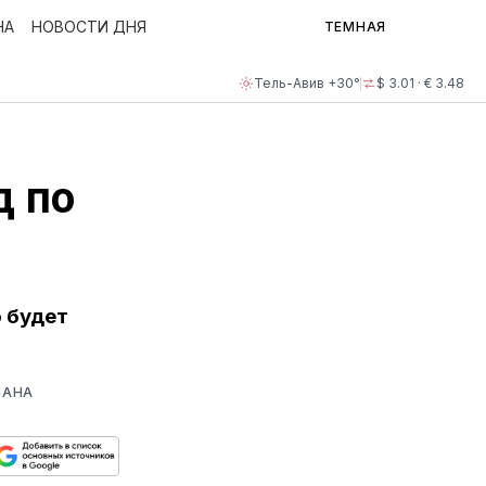
НА
НОВОСТИ ДНЯ
ТЕМНАЯ
Тель-Авив +30°
$ 3.01 · € 3.48
д по
 будет
ЙАНА
ься
пируйте