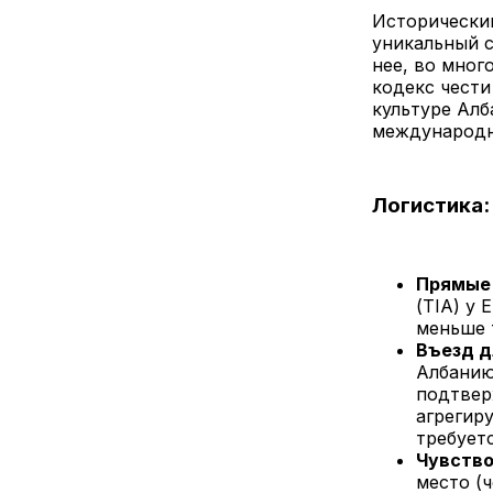
Исторический
уникальный с
нее, во мног
кодекс чести
культуре Ал
международн
Логистика:
Прямые 
(TIA) у 
меньше 
Въезд д
Албанию
подтвер
агрегир
требует
Чувство
место (