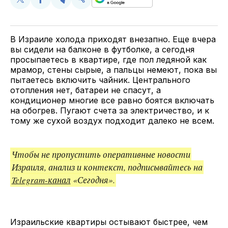
Поделиться
Поделиться
Поделиться
Скопируйте
у
в
в
и
Twitter
Facebook
Telegram
поделитесь
ссылкой
В Израиле холода приходят внезапно. Еще вчера
вы сидели на балконе в футболке, а сегодня
просыпаетесь в квартире, где пол ледяной как
мрамор, стены сырые, а пальцы немеют, пока вы
пытаетесь включить чайник. Центрального
отопления нет, батареи не спасут, а
кондиционер многие все равно боятся включать
на обогрев. Пугают счета за электричество, и к
тому же сухой воздух подходит далеко не всем.
Чтобы не пропустить оперативные новости
Израиля, анализ и контекст, подписывайтесь на
Telegram-канал
«Сегодня».
Израильские квартиры остывают быстрее, чем