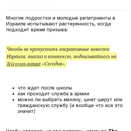
у
в
в
и
Twitter
Facebook
Telegram
поделитесь
ссылкой
Многие подростки и молодые репатрианты в
Израиле испытывают растерянность, когда
подходит время призыва:
Чтобы не пропустить оперативные новости
Израиля, анализ и контекст, подписывайтесь на
Telegram-канал
«Сегодня».
что ждет после школы
как проходит служба в армии
можно ли выбрать мехину, шнат шерут или
гражданскую службу (и вообще что все это
значит)
Чтобы ответить на эти вопросы, команда
The