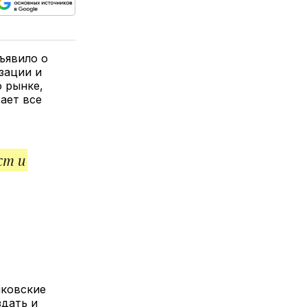
ься
пируйте
елитесь
лкой
ъявило о
зации и
о рынке,
ает все
ст и
нковские
здать и