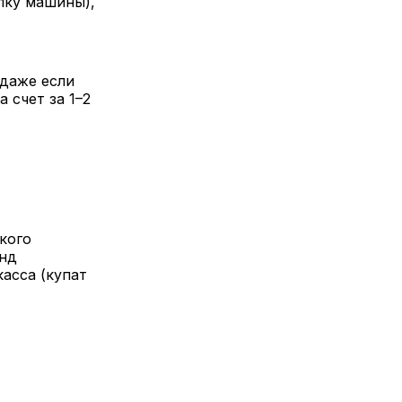
пку машины),
 даже если
 счет за 1–2
кого
онд
асса (купат