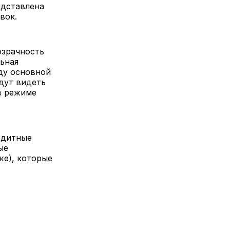
едставлена
вок.
озрачность
льная
ду основной
дут видеть
в режиме
едитные
ые
же), которые