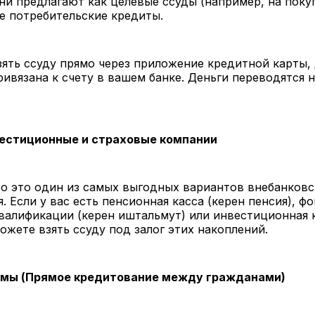
ни предлагают как целевые ссуды (например, на поку
е потребительские кредиты.
ять ссуду прямо через приложение кредитной карты,
ривязана к счету в вашем банке. Деньги переводятся на
естиционные и страховые компании
то это один из самых выгодных вариантов внебанковс
. Если у вас есть пенсионная касса (керен пенсия), ф
алификации (керен иштальмут) или инвестиционная к
можете взять ссуду под залог этих накоплений.
мы (Прямое кредитование между гражданами)