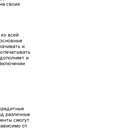
на своих
 ко всей
 основные
качивать и
аспечатывать
 дополняет и
заключении
 кредитные
од различные
иенты смогут
зависимо от