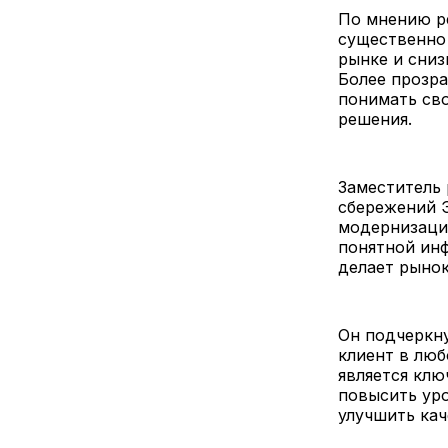
По мнению р
существенно
рынке и сниз
Более прозр
понимать св
решения.
Заместитель 
сбережений Э
модернизации
понятной ин
делает рыно
Он подчеркну
клиент в люб
является кл
повысить ур
улучшить кач