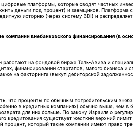
 цифровые платформы, которые сводят частных инвес
ожить деньги под процент) и заемщиков. Платформа 
едитную историю (через систему BDI) и распределяет
е компании внебанковского финансирования (в осн
и работают на фондовой бирже Тель-Авива и специал
итах, финансировании стартапов, малого бизнеса и 
также на факторинге (выкуп дебиторской задолженнос
ть, что проценты по обычным потребительским внеб
обенно в кредитных компаниях) обычно выше, чем в б
возврата для них больше. По закону Израиля о регули
ого кредитования существует жесткий верхний лимит
й процент, который такие компании имеют право тре