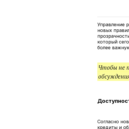
Управление р
новых правил
прозрачности
который сего
более важную
Чтобы не 
обсуждения
Доступност
Согласно но
кредиты и об