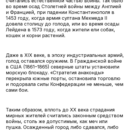
считались естественной частью войны. Так было
во время осад Столетней войны между Англией
и Францией, при падении Константинополя в
1453 году, когда армия султана Мехмеда II
довела столицу до голода, или во время осады
Лейдена в 1573 году, когда жители ели собак,
кошек и корни растений.
Даже в XIX веке, в эпоху индустриальных армий,
голод оставался оружием. В Гражданской войне
в США (1861–1865) северные штаты установили
морскую блокаду. «Стратегия анаконды»
перекрыла южные порты, остановила торговлю
и подорвала силы Конфедерации не меньше, чем
сами бои.
Таким образом, вплоть до XX века страдания
мирных жителей считались законным средством
войны, столь же допустимым, как меч или
пушка. Осажденный город либо сдавался, либо