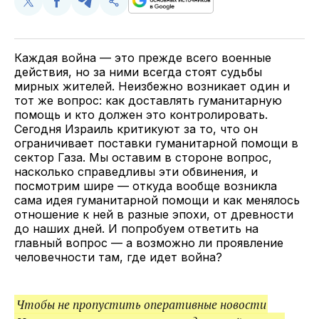
Поделиться
Поделиться
Поделиться
Скопируйте
у
в
в
и
Twitter
Facebook
Telegram
поделитесь
ссылкой
Каждая война — это прежде всего военные
действия, но за ними всегда стоят судьбы
мирных жителей. Неизбежно возникает один и
тот же вопрос: как доставлять гуманитарную
помощь и кто должен это контролировать.
Сегодня Израиль критикуют за то, что он
ограничивает поставки гуманитарной помощи в
сектор Газа. Мы оставим в стороне вопрос,
насколько справедливы эти обвинения, и
посмотрим шире — откуда вообще возникла
сама идея гуманитарной помощи и как менялось
отношение к ней в разные эпохи, от древности
до наших дней. И попробуем ответить на
главный вопрос — а возможно ли проявление
человечности там, где идет война?
Чтобы не пропустить оперативные новости