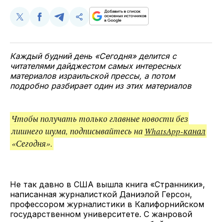
Поделиться
Поделиться
Поделиться
Скопируйте
у
в
в
и
Twitter
Facebook
Telegram
поделитесь
ссылкой
Каждый будний день «Сегодня» делится с
читателями дайджестом самых интересных
материалов израильской прессы, а потом
подробно разбирает один из этих материалов
Чтобы получать только главные новости без
лишнего шума, подписывайтесь на
WhatsApp-канал
«Сегодня».
Не так давно в США вышла книга «Странники»,
написанная журналисткой Даниэлой Герсон,
профессором журналистики в Калифорнийском
государственном университете. С жанровой