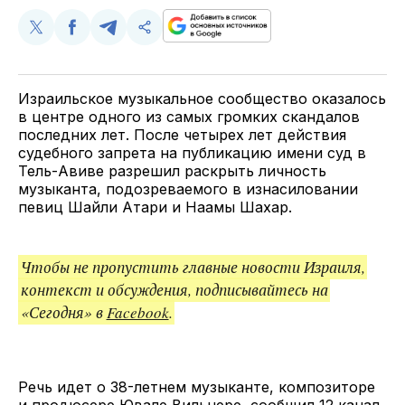
Поделиться
Поделиться
Поделиться
Скопируйте
у
в
в
и
Twitter
Facebook
Telegram
поделитесь
ссылкой
Израильское музыкальное сообщество оказалось
в центре одного из самых громких скандалов
последних лет. После четырех лет действия
судебного запрета на публикацию имени суд в
Тель-Авиве разрешил раскрыть личность
музыканта, подозреваемого в изнасиловании
певиц Шайли Атари и Наамы Шахар.
Чтобы не пропустить главные новости Израиля,
контекст и обсуждения, подписывайтесь на
«Сегодня» в
Facebook
.
Речь идет о 38-летнем музыканте, композиторе
и продюсере Ювале Вильнере,
сообщил
12 канал.