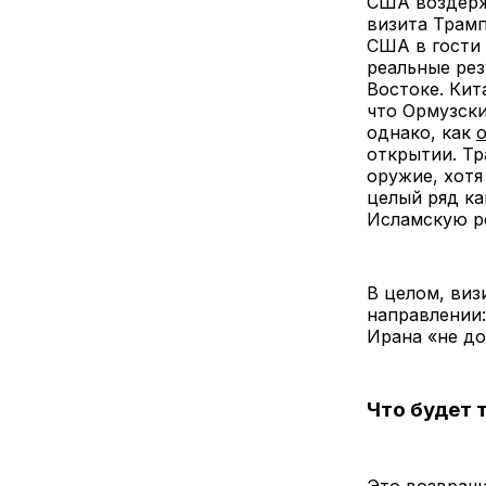
США воздерж
визита Трамп
США в гости 
реальные рез
Востоке. Кит
что Ормузски
однако, как
о
открытии. Тр
оружие, хотя
целый ряд ка
Исламскую ре
В целом, виз
направлении:
Ирана «не до
Что будет 