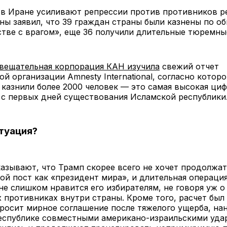
 в Иране усиливают репрессии против противников р
ы заявил, что 39 граждан страны были казнены по о
тве с врагом», еще 36 получили длительные тюремны
 вещательная корпорация КАН изучила
свежий отчет
й организации Amnesty International, согласно которо
 казнили более 2000 человек — это самая высокая циф
ь с первых дней существования Исламской республики
итуация?
азывают, что Трамп скорее всего не хочет продолжа
ой пост как «президент мира», и длительная операция
е слишком нравится его избирателям, не говоря уж о
 противниках внутри страны. Кроме того, расчет был 
росит мирное соглашение после тяжелого ущерба, на
еспублике совместными американо-израильскими уда