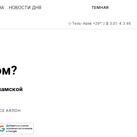
НА
НОВОСТИ ДНЯ
ТЕМНАЯ
Тель-Авив +29°
$ 3.01 · € 3.46
ом?
сламской
СЕ АЯЛОН
ься
пируйте