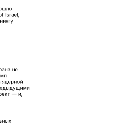
рошло
f Israel
,
ниягу
рана не
амп
а ядерной
предыдущими
оект — и,
овных