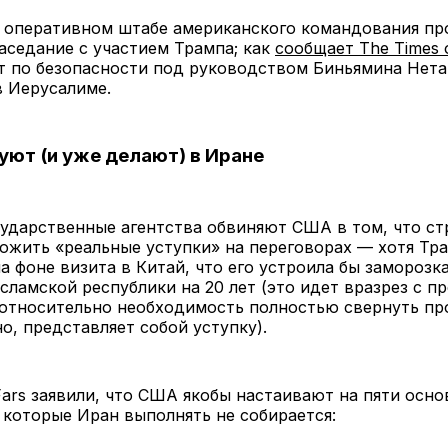
в оперативном штабе американского командования п
аседание с участием Трампа; как
сообщает The Times o
т по безопасности под руководством Биньямина Нета
в Иерусалиме.
уют (и уже делают) в Иране
ударственные агентства обвиняют США в том, что ст
ожить «реальные уступки» на переговорах — хотя Тр
а фоне визита в Китай, что его устроила бы заморозк
ламской республики на 20 лет (это идет вразрез с 
относительно необходимость полностью свернуть пр
о, представляет собой уступку).
Fars заявили, что США якобы настаивают на пяти осн
 которые Иран выполнять не собирается: