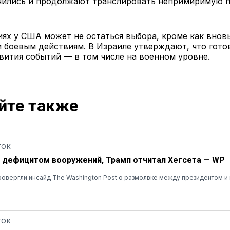
чились и продолжают транслировать непримиримую 
иях у США может не остаться выбора, кроме как вновь
 боевым действиям. В Израиле утверждают, что гото
вития событий — в том числе на военном уровне.
йте также
ТОК
дефицитом вооружений, Трамп отчитал Хегсета — WP
овергли инсайд The Washington Post о размолвке между президентом и
ТОК