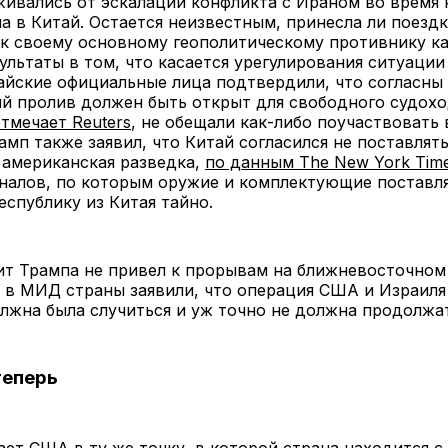
ивались от эскалации конфликта с Ираном во время 
а в Китай. Остается неизвестным, принесла ли поезд
к своему основному геополитическому противнику к
ультаты в том, что касается урегулирования ситуаци
айские официальные лица подтвердили, что согласны
й пролив должен быть открыт для свободного судохо
тмечает Reuters
, не обещали как-либо поучаствовать 
амп также заявил, что Китай согласился не поставлят
 американская разведка,
по данным The New York Tim
налов, по которым оружие и комплектующие поставл
спублику из Китая тайно.
ит Трампа не привел к прорывам на ближневосточном
 в МИД страны заявили, что операция США и Израиля
лжна была случиться и уж точно не должна продолжа
теперь