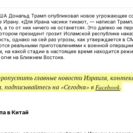
у
в
в
и
Twitter
Facebook
Telegram
под
ссы
ША Дональд Трамп опубликовал новое угрожающее с
 Ирану. «Для Ирана часики тикают, — написал Трамп
, а то от них ничего не останется». Это далеко не пе
котором президент грозит Исламской республике нака
сть, однако на сей раз угрозы, как утверждается в С
тся реальными приготовлениями к военной операции
, на какой стадии в настоящее время находится реж
 огня на Ближнем Востоке.
пропустить главные новости Израиля, контек
, подписывайтесь на «Сегодня» в
Facebook
.
па в Китай