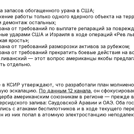
а запасов обогащенного урана в США;
ение работы только одного ядерного объекта на тер
и демонтаж остальных;
рана от требований по выплате репараций за поврежд
ные ударами США и Израиля в ходе операций «Рев ль
кая ярость»;
рана от требований разморозки активов за рубежом;
рана от требований прекратить боевые действия на вс
 ливанский — этот вопрос американцы якобы предла
ть отдельно.
 в КСИР утверждают, что разработали план молниено
вую эскалацию.
По данным 12 канала
, он сфокусирова
щерба американским союзникам в регионе — прежде в
рсидского залива: Саудовской Аравии и ОАЭ. Оба го
лись с атаками беспилотников и в ходе текущего пе
н из них попал в атомную электростанцию неподалек