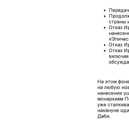
Передач
Продолж
страны 
Отказ И
нанесен
«Эпичес
Отказ И
Отказ И
включая
обсужда
На этом фоне
на любую но
нанесении у
монархиям Пе
уже сталкива
накануне оди
Даби.