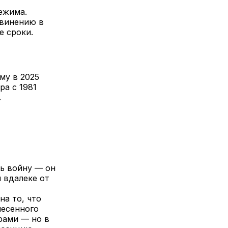
ежима.
бвинению в
е сроки.
му в 2025
ра с 1981
.
ть войну — он
 вдалеке от
на то, что
несенного
рами — но в