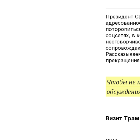
Президент С
адресованное
поторопиться
соцсетях, в 
несговорчиво
сопровождаю
Рассказываем
прекращения
Чтобы не 
обсуждения
Визит Трам