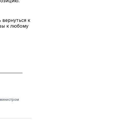
позицию.
 вернуться к
вы к любому
 министром