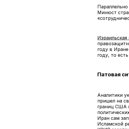
Параллельно
Минюст стран
«сотрудничес
Израильская
правозащитно
году в Иране
году, то ест
Патовая с
Аналитики ук
пришел на св
границ США н
политических
Иран сам зап
Исламской р