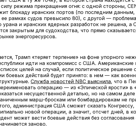
ет США в ту же точку, в которой страна находится с
 силу режима прекращения огня: с одной стороны, 
жит блокаду иранских портов (по последним данным,
 ее рамках судов превысило 80), с другой — проблем
 урана и иранских ядерных разработок не решена, а 
тся закрытым для судоходства, что прямо сказываетс
рынке энергоресурсов.
ется, Трамп «теряет терпение» на фоне упорного неж
еспублики идти на компромисс с США. Американские
список целей на случай, если политическое решение 
и боевых действий будет принято: в нем — как военн
структурные.
Служба новостей NBC выяснила
, что в П
ереименовать операцию — из «Эпической ярости» в 
казаться несущественной деталью, но на самом деле
граниченным марш-броскам или бомбардировкам не п
того, администрация США сможет сказать Конгрессу, 
ипиально новой операции, а значит, отсчет дней, в к
идент может вести боевые действия без согласования 
начинается заново.