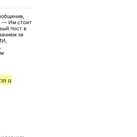
елитесь
лкой
ообщение,
. — Им стоит
рвый пост в
занием за
МИ,
.
им
ст и