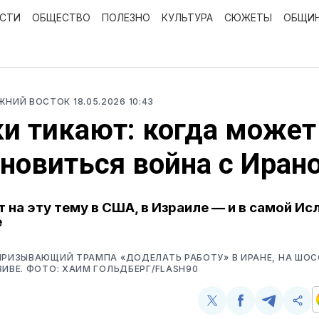
ОСТИ
ОБЩЕСТВО
ПОЛЕЗНО
КУЛЬТУРА
СЮЖЕТЫ
ОБЩИ
ИЖНИЙ ВОСТОК
18.05.2026 10:43
и тикают: когда может
новиться война с Иран
т на эту тему в США, в Израиле — и в самой И
е
ПРИЗЫВАЮЩИЙ ТРАМПА «ДОДЕЛАТЬ РАБОТУ» В ИРАНЕ, НА ШОС
ВИВЕ. ФОТО: ХАИМ ГОЛЬДБЕРГ/FLASH90
Поделиться
Поделиться
Поделит
Ско