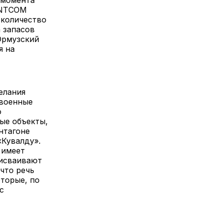
 момента
CENTCOM
 количество
а запасов
Ормузский
я на
елания
 военные
о
ые объекты,
ентагоне
«Кувалду».
 имеет
рисваивают
что речь
оторые, по
с