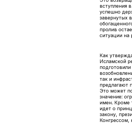
Это возвраща
вступления в
успешно дер
завернутых в
обогащенного
пролив остае
ситуации на 
Как утвержда
Исламской р
подготовили 
возобновлени
так и инфра
предлагают п
Это может по
значение: о
имен. Кроме 
идет о принц
закону, през
Конгрессом, 