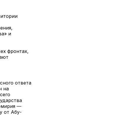
ритории
ения,
ва» и
ех фронтах,
гают
сного ответа
н на
сего
сударства
ремирия —
у от Абу-