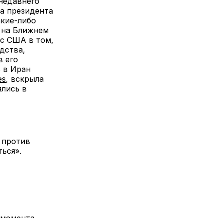
недавнего
ка президента
акие-либо
и на Ближнем
 с США в том,
дства,
в его
ь в Иран
es
, вскрыла
ялись в
 против
ться».