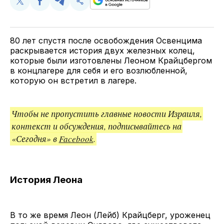
Поделиться
Поделиться
Поделиться
Скопируйте
у
в
в
и
Twitter
Facebook
Telegram
поделитесь
ссылкой
80 лет спустя после освобождения Освенцима
раскрывается история двух железных колец,
которые были изготовлены Леоном Крайцбергом
в концлагере для себя и его возлюбленной,
которую он встретил в лагере.
Чтобы не пропустить главные новости Израиля,
контекст и обсуждения, подписывайтесь на
«Сегодня» в
Facebook
.
История Леона
В то же время Леон (Лейб) Крайцберг, уроженец