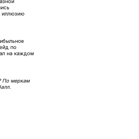
разной
лись
и иллюзию
рибыльное
ейд по
ал на каждом
? По меркам
балл.