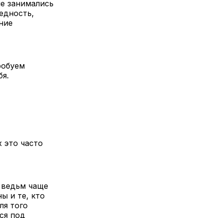
не занимались
едность,
ние
робуем
бя.
х это часто
 ведьм чаще
ы и те, кто
ля того
ся под