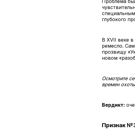
Проблема был
чувствительн
специальным
глубокого пр
В XVII веке 
ремесло. Са
прозвищу «Ук
новом «разоб
Осмотрите се
времен охоты
Вердикт:
оче
Признак №3