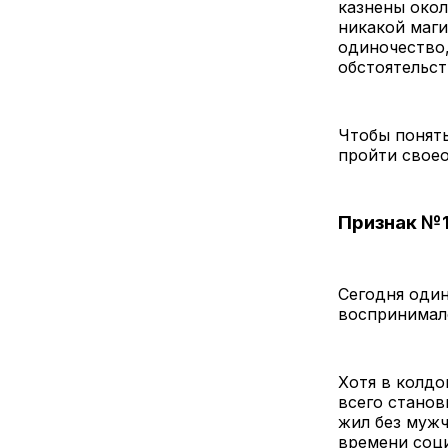
казнены окол
никакой маги
одиночество,
обстоятельст
Чтобы понять
пройти своео
Признак №1
Сегодня один
воспринимал
Хотя в колдо
всего станов
жил без мужч
времени соц