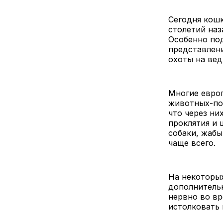
Сегодня кош
столетий наз
Особенно по
представлени
охоты на ве
Многие евро
животных-по
что через ни
проклятия и 
собаки, жабы
чаще всего.
На некоторы
дополнитель
нервно во вр
истолковать 