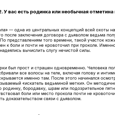
. У вас есть родинка или необычная отметина 
ла» — одна из центральных концепций всей охоты на
то после заключения договора с дьяволом ведьма полу
 По представлениям того времени, такой участок кож
ен к боли и почти не кровоточил при проколе. Именн
надеялись вычислить слугу нечистой силы.
рки был прост и страшен одновременно. Человека по
сбривали все волосы на теле, включая голову и инти
скрывается именно там. После этого начинался осмотр
азываемый «искатель ведьминой метки». Он методичн
 родинку, бородавку, шрам или подозрительное пятн
увствовал боли или место прокола почти не кровоточи
ть доказательством связи с дьяволом.