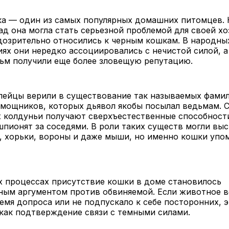
ка — один из самых популярных домашних питомцев. 
ад она могла стать серьезной проблемой для своей хо
дозрительно относились к черным кошкам. В народны
ях они нередко ассоциировались с нечистой силой, а
дьм получили еще более зловещую репутацию.
пейцы верили в существование так называемых фами
мощников, которых дьявол якобы посылал ведьмам. С
х колдуньи получают сверхъестественные способност
шпионят за соседями. В роли таких существ могли вы
, хорьки, вороны и даже мыши, но именно кошки упо
х процессах присутствие кошки в доме становилось
ным аргументом против обвиняемой. Если животное в
емя допроса или не подпускало к себе посторонних, 
как подтверждение связи с темными силами.