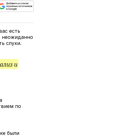
ься
пируйте
елитесь
лкой
вас есть
е неожиданно
ь слухи.
ализ и
а
твием по
ке были