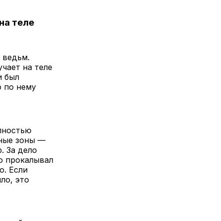
на теле
 ведьм.
чает на теле
и был
о по нему
лностью
мные зоны —
. За дело
о прокалывал
о. Если
ло, это