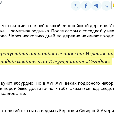
ВА
Поделиться
Поделиться
Поделит
Ско
у
в
в
и
Twitter
Facebook
Telegram
под
ссы
 что вы живете в небольшой европейской деревне. У 
ке — заметная родинка. После ссоры с соседкой у не
ова. Через несколько дней по деревне начинают ходит
пропустить оперативные новости Израиля, ан
 подписывайтесь на
Telegram-канал
«Сегодня».
звучит абсурдно. Но в XVI–XVII веках подобного набор
в порой было достаточно, чтобы оказаться под следс
 колдовстве.
 столетий охоты на ведьм в Европе и Северной Амери