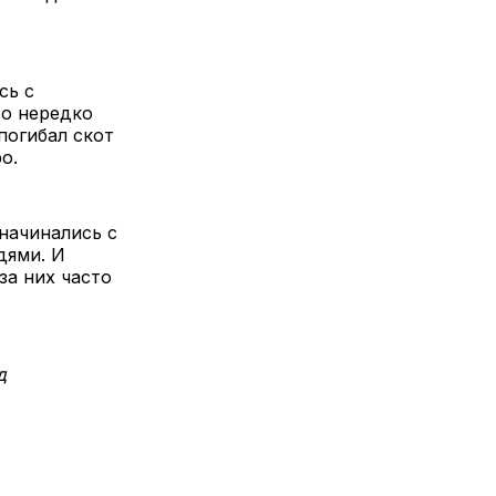
сь с
то нередко
погибал скот
о.
начинались с
дями. И
за них часто
д