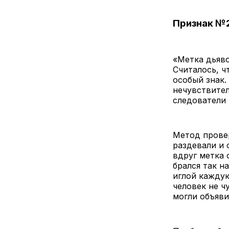
Признак №2
«Метка дьяво
Считалось, ч
особый знак.
нечувствител
следователи 
Метод прове
раздевали и 
вдруг метка 
брался так н
иглой каждую
человек не ч
могли объяви