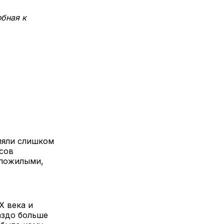
юбная к
ляли слишком
сов
 пожилыми,
X века и
аздо больше