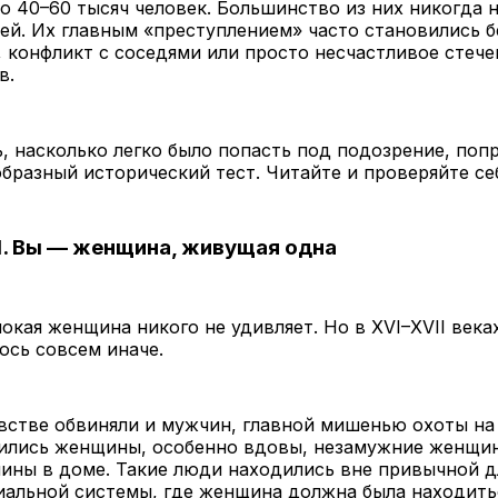
о 40–60 тысяч человек. Большинство из них никогда 
ей. Их главным «преступлением» часто становились б
 конфликт с соседями или просто несчастливое стече
в.
, насколько легко было попасть под подозрение, поп
бразный исторический тест. Читайте и проверяйте се
. Вы — женщина, живущая одна
окая женщина никого не удивляет. Но в XVI–XVII века
ось совсем иначе.
встве обвиняли и мужчин, главной мишенью охоты на
ились женщины, особенно вдовы, незамужние женщин
ины в доме. Такие люди находились вне привычной д
иальной системы, где женщина должна была находить