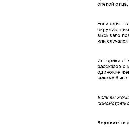
опекой отца,
Если одинока
окружающими
вызывало под
или случался
Историки отм
рассказов о 
одинокие жен
некому было 
Если вы женщ
присмотретьс
Вердикт:
под