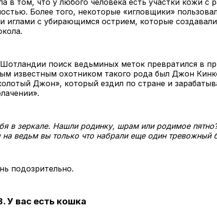
а в том, что у любого человека есть участки кожи с 
остью. Более того, некоторые «игловщики» пользова
и иглами с убирающимся острием, которые создавал
окола.
в Шотландии поиск ведьминых меток превратился в п
мым известным охотником такого рода был Джон Кинк
олотый Джон», который ездил по стране и зарабатыв
лачении».
бя в зеркале. Нашли родинку, шрам или родимое пятно
 на ведьм вы только что набрали еще один тревожный 
нь подозрительно.
. У вас есть кошка