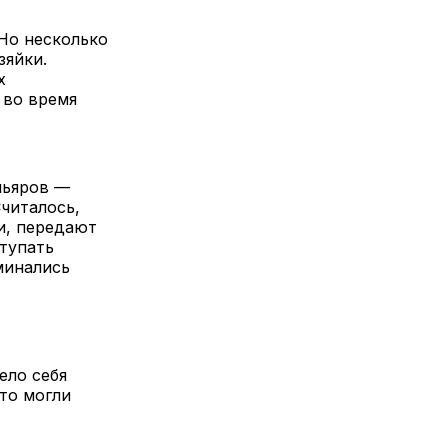
Но несколько
зяйки.
х
 во время
льяров —
читалось,
и, передают
ступать
минались
ело себя
это могли