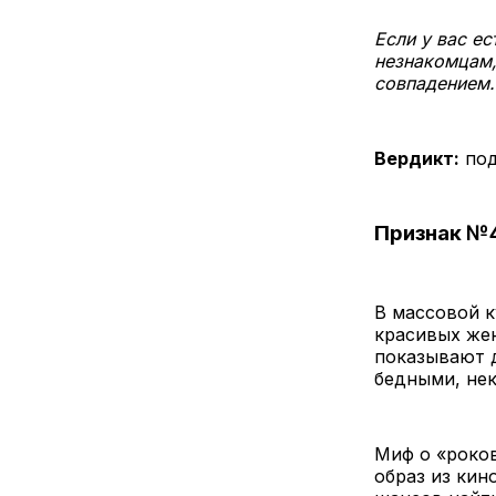
Если у вас е
незнакомцам,
совпадением.
Вердикт:
под
Признак №4
В массовой к
красивых же
показывают 
бедными, не
Миф о «роко
образ из кин