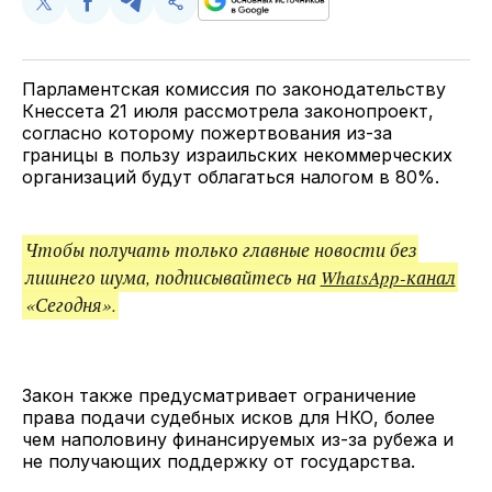
Поделиться
Поделиться
Поделиться
Скопируйте
у
в
в
и
Twitter
Facebook
Telegram
поделитесь
ссылкой
Парламентская комиссия по законодательству
Кнессета 21 июля рассмотрела законопроект,
согласно которому пожертвования из-за
границы в пользу израильских некоммерческих
организаций будут облагаться налогом в 80%.
Чтобы получать только главные новости без
лишнего шума, подписывайтесь на
WhatsApp-канал
«Сегодня».
Закон также предусматривает ограничение
права подачи судебных исков для НКО, более
чем наполовину финансируемых из-за рубежа и
не получающих поддержку от государства.