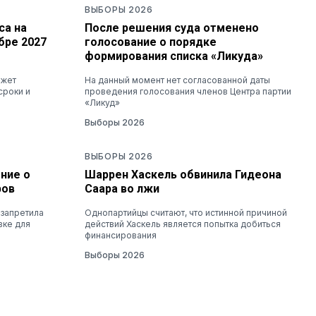
ВЫБОРЫ 2026
са на
После решения суда отменено
бре 2027
голосование о порядке
формирования списка «Ликуда»
ожет
На данный момент нет согласованной даты
сроки и
проведения голосования членов Центра партии
«Ликуд»
Выборы 2026
ВЫБОРЫ 2026
ние о
Шаррен Хаскель обвинила Гидеона
ров
Саара во лжи
 запретила
Однопартийцы считают, что истинной причиной
вке для
действий Хаскель является попытка добиться
финансирования
Выборы 2026