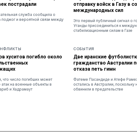
век пострадали
отправку войск в Газу в с
международных сил
ательная служба сообщила о
 поджог и вероятной связи между
Это первый публичный сигнал о г
Уганды присоединиться к между
стабилизационным силам в Газе
ОНФЛИКТЫ
СОБЫТИЯ
ов хуситов погибло около
Две иранские футболистк
ельственных
гражданство Австралии п
ужащих
отказа петь гимн
и, что число погибших может
Фатеме Пасандиде и Атефе Раме
 атак на военные объекты в
остались в Австралии, поскольку 
ариб и Хадрамаут
обвинили в предательстве