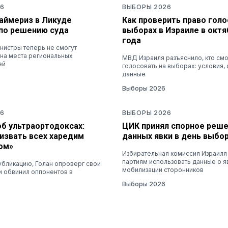
6
ВЫБОРЫ 2026
раймериз в Ликуде
Как проверить право голо
по решению суда
выборах в Израиле в октя
года
нистры теперь не смогут
 на места региональных
МВД Израиля разъяснило, кто см
ей
голосовать на выборах: условия, 
данные
Выборы 2026
6
ВЫБОРЫ 2026
об ультраортодоксах:
ЦИК принял спорное реше
извать всех харедим
данных явки в день выбо
ом»
Избирательная комиссия Израиля
партиям использовать данные о я
убликацию, Голан опроверг свои
мобилизации сторонников
и обвинил оппонентов в
Выборы 2026