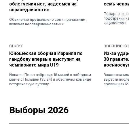
облегчения нет, надеемся на
семь чело
справедливость»
Пожарно-спас
подозрении на
Обвинение предъявлено семи причастным,
инцидентами
включая несовершеннолетних
СПОРТ
ВОЕННЫЕ К
Юношеская сборная Израиля по
Из-за удар
гандболу впервые выступит на
30 правит
чемпионате мира U19
военносл
Йонатан Пелах забросил 18 мячей в победном
Власти заявил
матче с Польшей (35:34) и обеспечил команде
вырасти после
историческую путевку
провинциях М
Выборы 2026