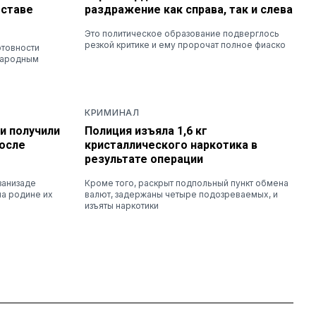
оставе
раздражение как справа, так и слева
Это политическое образование подверглось
резкой критике и ему пророчат полное фиаско
отовности
народным
КРИМИНАЛ
и получили
Полиция изъяла 1,6 кг
осле
кристаллического наркотика в
результате операции
занизаде
Кроме того, раскрыт подпольный пункт обмена
на родине их
валют, задержаны четыре подозреваемых, и
изъяты наркотики