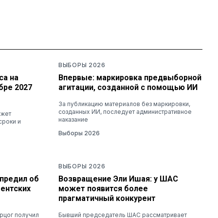
ВЫБОРЫ 2026
са на
Впервые: маркировка предвыборной
бре 2027
агитации, созданной с помощью ИИ
За публикацию материалов без маркировки,
созданных ИИ, последует административное
ожет
наказание
сроки и
Выборы 2026
ВЫБОРЫ 2026
предил об
Возвращение Эли Ишая: у ШАС
ментских
может появится более
прагматичный конкурент
рцог получил
Бывший председатель ШАС рассматривает