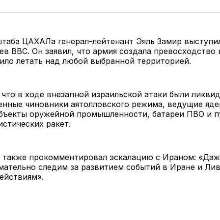
таба ЦАХАЛа генерал-лейтенант Эяль Замир выступи
ев ВВС. Он заявил, что армия создала превосходство 
ило летать над любой выбранной территорией.
 что в ходе внезапной израильской атаки были ликви
енные чиновники аятолловского режима, ведущие яд
объекты оружейной промышленности, батареи ПВО и 
истических ракет.
 также прокомментировал эскалацию с Ираном: «Даж
ательно следим за развитием событий в Иране и Лив
ействиям».