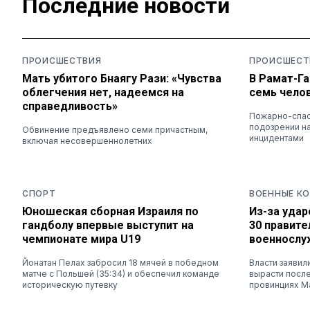
Последние новости
ПРОИСШЕСТВИЯ
ПРОИСШЕСТ
Мать убитого Бнаягу Рази: «Чувства
В Рамат-Га
облегчения нет, надеемся на
семь чело
справедливость»
Пожарно-спас
подозрении на
Обвинение предъявлено семи причастным,
инцидентами
включая несовершеннолетних
СПОРТ
ВОЕННЫЕ К
Юношеская сборная Израиля по
Из-за удар
гандболу впервые выступит на
30 правит
чемпионате мира U19
военносл
Йонатан Пелах забросил 18 мячей в победном
Власти заявил
матче с Польшей (35:34) и обеспечил команде
вырасти после
историческую путевку
провинциях М