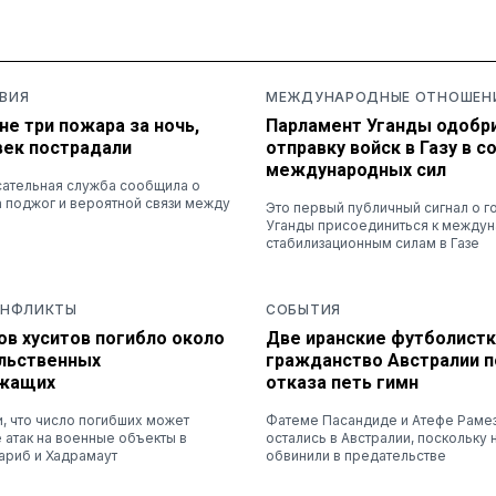
ВИЯ
МЕЖДУНАРОДНЫЕ ОТНОШЕН
не три пожара за ночь,
Парламент Уганды одобр
век пострадали
отправку войск в Газу в с
международных сил
ательная служба сообщила о
 поджог и вероятной связи между
Это первый публичный сигнал о г
Уганды присоединиться к между
стабилизационным силам в Газе
ОНФЛИКТЫ
СОБЫТИЯ
ов хуситов погибло около
Две иранские футболистк
ельственных
гражданство Австралии п
ужащих
отказа петь гимн
и, что число погибших может
Фатеме Пасандиде и Атефе Раме
 атак на военные объекты в
остались в Австралии, поскольку 
ариб и Хадрамаут
обвинили в предательстве