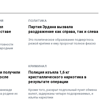
ИЯ
ПОЛИТИКА
ил
Партия Эрдана вызвала
оставе
раздражение как справа, так и слева
Это политическое образование подверглось
резкой критике и ему пророчат полное фиаско
отовности
народным
КРИМИНАЛ
и получили
Полиция изъяла 1,6 кг
осле
кристаллического наркотика в
результате операции
занизаде
Кроме того, раскрыт подпольный пункт обмена
на родине их
валют, задержаны четыре подозреваемых, и
изъяты наркотики