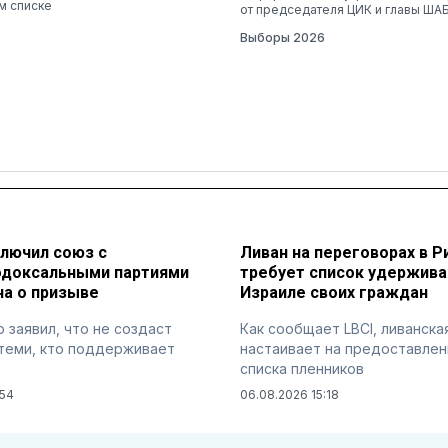
м списке
от председателя ЦИК и главы ША
Выборы 2026
ключил союз с
Ливан на переговорах в Р
одоксальными партиями
требует список удержив
на о призыве
Израиле своих граждан
 заявил, что не создаст
Как сообщает LBCI, ливанска
теми, кто поддерживает
настаивает на предоставлен
списка пленников
:54
06.08.2026 15:18