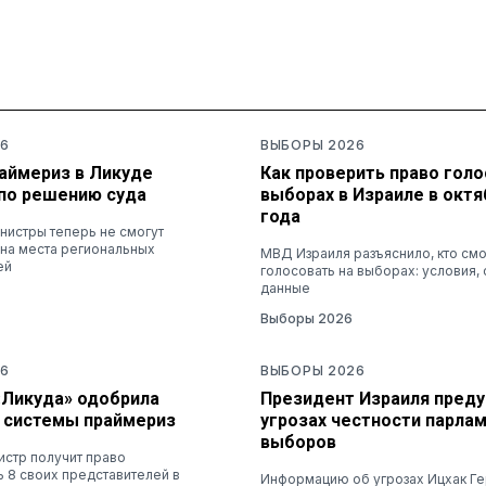
6
ВЫБОРЫ 2026
раймериз в Ликуде
Как проверить право голо
по решению суда
выборах в Израиле в октя
года
нистры теперь не смогут
 на места региональных
МВД Израиля разъяснило, кто см
ей
голосовать на выборах: условия, 
данные
Выборы 2026
6
ВЫБОРЫ 2026
«Ликуда» одобрила
Президент Израиля преду
 системы праймериз
угрозах честности парла
выборов
стр получит право
 8 своих представителей в
Информацию об угрозах Ицхак Ге