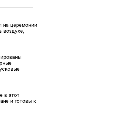
л на церемонии
в воздухе,
дированы
ерные
пусковые
е в этот
ане и готовы к