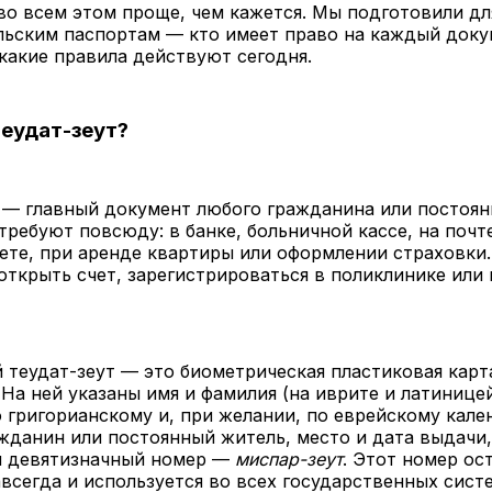
во всем этом проще, чем кажется. Мы подготовили дл
льским паспортам — кто имеет право на каждый докум
какие правила действуют сегодня.
теудат-зеут?
— главный документ любого гражданина или постоян
 требуют повсюду: в банке, больничной кассе, на почте
те, при аренде квартиры или оформлении страховки.
ткрыть счет, зарегистрироваться в поликлинике или
теудат-зеут — это биометрическая пластиковая карт
На ней указаны имя и фамилия (на иврите и латиницей
 григорианскому и, при желании, по еврейскому кале
жданин или постоянный житель, место и дата выдачи
й девятизначный номер —
миспар-зеут
. Этот номер ос
всегда и используется во всех государственных сист