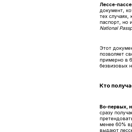
Лессе-пассе
документ, к
тех случаях,
паспорт, но
National Pass
Этот докуме
позволяет с
примерно в 6
безвизовых н
Кто получа
Во-первых, 
сразу получа
претендовать
менее 60% вр
выдают лессе