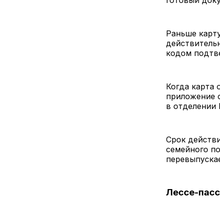
готовый доку
Раньше карту
действительн
кодом подтв
Когда карта 
приложение с
в отделении
Срок действи
семейного по
перевыпускае
Лессе-пасс