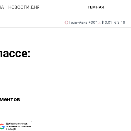
НА
НОВОСТИ ДНЯ
ТЕМНАЯ
Тель-Авив +30°
$ 3.01 · € 3.46
пассе:
ументов
ься
пируйте