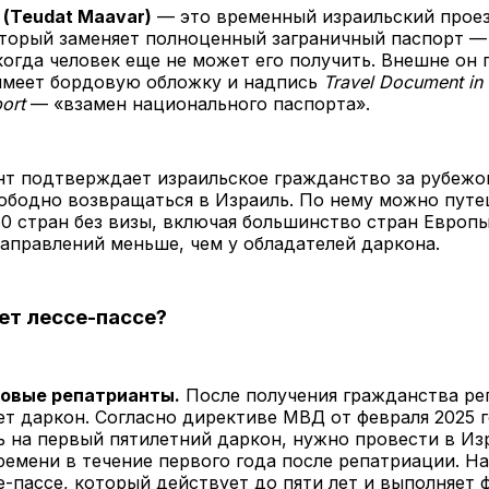
 (Teudat Maavar)
— это временный израильский прое
оторый заменяет полноценный заграничный паспорт —
 когда человек еще не может его получить. Внешне он
 имеет бордовую обложку и надпись
Travel Document in 
port
— «взамен национального паспорта».
нт подтверждает израильское гражданство за рубежо
вободно возвращаться в Израиль. По нему можно пут
0 стран без визы, включая большинство стран Европы
аправлений меньше, чем у обладателей даркона.
ет лессе-пассе?
новые репатрианты.
После получения гражданства ре
ет даркон. Согласно директиве МВД от февраля 2025 г
 на первый пятилетний даркон, нужно провести в Из
емени в течение первого года после репатриации. На
-пассе, который действует до пяти лет и выполняет 