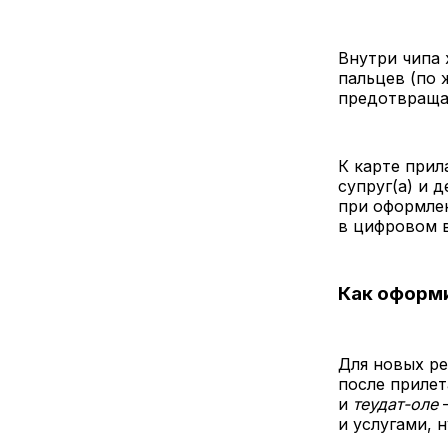
Внутри чипа 
пальцев (по 
предотвраща
К карте прил
супруг(а) и 
при оформлен
в цифровом 
Как оформи
Для новых ре
после прилет
и
теудат-оле
—
и услугами, 