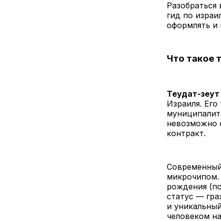
Разобраться 
гид по израи
оформлять и 
Что такое 
Теудат-зеут
Израиля. Его
муниципалите
невозможно о
контракт.
Современный 
микрочипом. 
рождения (по
статус — гра
и уникальны
человеком на