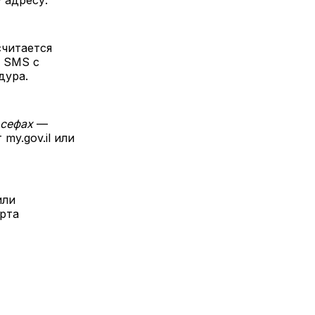
 адресу.
считается
т SMS с
дура.
сефах
—
my.gov.il или
или
рта