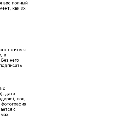
я вас полный
ент, как их
ного жителя
, в
 Без него
 подписать
а с
), дата
ндарю), пол,
, фотография
тается с
емах.