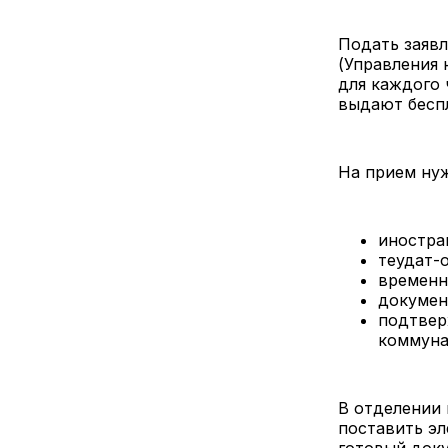
Подать заяв
(Управления 
для каждого 
выдают бесп
На прием ну
иностра
теудат-о
временн
докумен
подтвер
коммуна
В отделении 
поставить эл