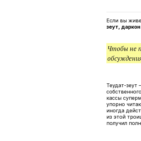
Если вы живе
зеут, даркон
Чтобы не 
обсуждения
Теудат-зеут 
собственного
кассы суперм
упорно читаю
иногда дейст
из этой трои
получил полн