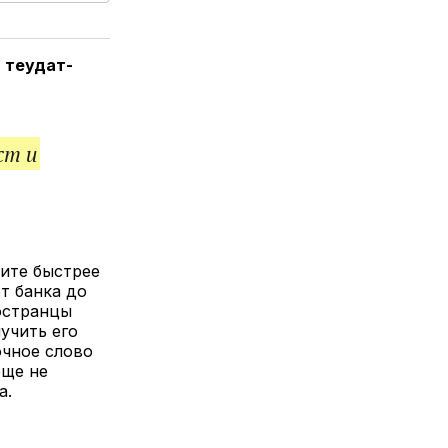
елитесь
лкой
:
теудат-
ст и
ните быстрее
т банка до
остранцы
учить его
очное слово
еще не
а.