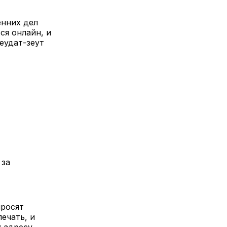
енних дел
ся онлайн, и
еудат-зеут
 за
просят
ечать, и