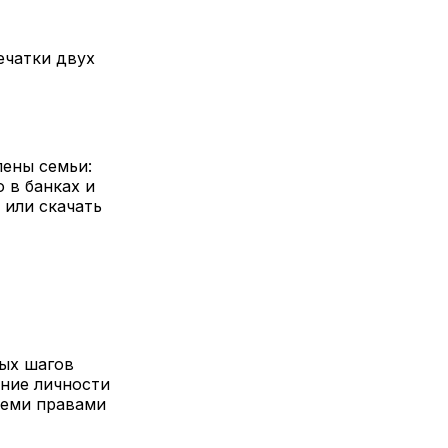
ечатки двух
лены семьи:
о в банках и
 или скачать
вых шагов
ение личности
семи правами