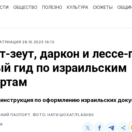
ОСТИ
ОБЩЕСТВО
ПОЛЕЗНО
КУЛЬТУРА
СЮЖЕТЫ
ОБЩИ
ПАТРИАЦИЯ
28.10.2025 16:13
т-зеут, даркон и лессе-
й гид по израильским
ортам
инструкция по оформлению израильских док
КИЙ ПАСПОРТ. ФОТО: НАТИ ШОХАТ/FLASH90
ВА
Поделиться
Поделиться
Поделит
Ско