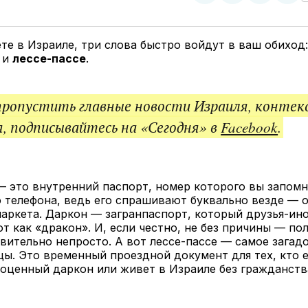
у
в
в
и
Twitter
Facebook
Telegram
под
ссы
те в Израиле, три слова быстро войдут в ваш обиход
и
лессе-пассе
.
пропустить главные новости Израиля, контек
, подписывайтесь на «Сегодня» в
Facebook
.
— это внутренний паспорт, номер которого вы запом
 телефона, ведь его спрашивают буквально везде — о
аркета. Даркон — загранпаспорт, который друзья-ин
т как «дракон». И, если честно, не без причины — пол
вительно непросто. А вот лессе-пассе — самое загад
цы. Это временный проездной документ для тех, кто 
оценный даркон или живет в Израиле без гражданств