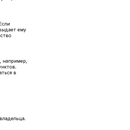
Если
выдает ему
нство
, например,
унктов.
аться в
владельца.