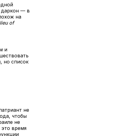
здной
 даркон — в
 похож на
lieu of
м и
ешествовать
, но список
патриант не
ода, чтобы
раиле не
 это время
функции