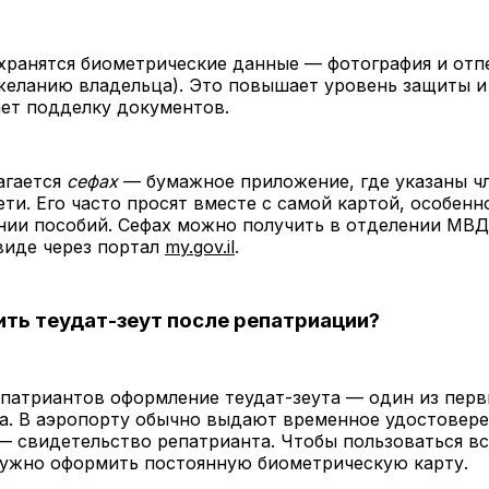
хранятся биометрические данные — фотография и отп
желанию владельца). Это повышает уровень защиты и
ет подделку документов.
агается
сефах
— бумажное приложение, где указаны ч
дети. Его часто просят вместе с самой картой, особенн
ии пособий. Сефах можно получить в отделении МВД
виде через портал
my.gov.il
.
ть теудат-зеут после репатриации?
патриантов оформление теудат-зеута — один из пер
а. В аэропорту обычно выдают временное удостовер
 свидетельство репатрианта. Чтобы пользоваться в
нужно оформить постоянную биометрическую карту.