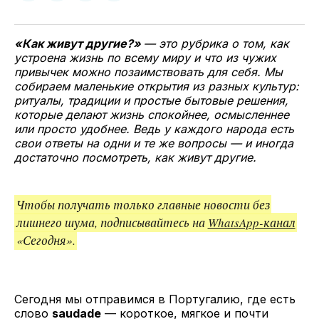
у
в
в
и
Twitter
Facebook
Telegram
поделитесь
ссылкой
«Как живут другие?»
— это рубрика о том, как
устроена жизнь по всему миру и что из чужих
привычек можно позаимствовать для себя. Мы
собираем маленькие открытия из разных культур:
ритуалы, традиции и простые бытовые решения,
которые делают жизнь спокойнее, осмысленнее
или просто удобнее. Ведь у каждого народа есть
свои ответы на одни и те же вопросы — и иногда
достаточно посмотреть, как живут другие.
Чтобы получать только главные новости без
лишнего шума, подписывайтесь на
WhatsApp-канал
«Сегодня».
Сегодня мы отправимся в Португалию, где есть
слово
saudade
— короткое, мягкое и почти