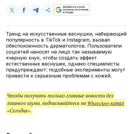
Поделиться
Поделиться
Поделиться
Скопируйте
у
в
в
и
Twitter
Facebook
Telegram
поделитесь
ссылкой
Тренд на искусственные веснушки, набирающий
популярность в TikTok и Instagram, вызвал
обеспокоенность дерматологов. Пользователи
соцсетей наносят на лицо так называемую
«черную хну», чтобы создать эффект
естественных веснушек, однако специалисты
предупреждают: подобные эксперименты могут
привести к серьезным проблемам с кожей.
Чтобы получать только главные новости без
лишнего шума, подписывайтесь на
WhatsApp-канал
«Сегодня».