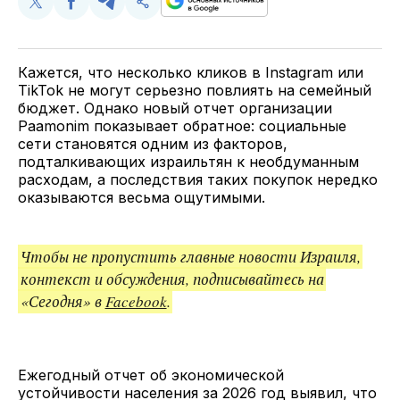
Поделиться
Поделиться
Поделиться
Скопируйте
у
в
в
и
Twitter
Facebook
Telegram
поделитесь
ссылкой
Кажется, что несколько кликов в Instagram или
TikTok не могут серьезно повлиять на семейный
бюджет. Однако новый отчет организации
Paamonim показывает обратное: социальные
сети становятся одним из факторов,
подталкивающих израильтян к необдуманным
расходам, а последствия таких покупок нередко
оказываются весьма ощутимыми.
Чтобы не пропустить главные новости Израиля,
контекст и обсуждения, подписывайтесь на
«Сегодня» в
Facebook
.
Ежегодный отчет об экономической
устойчивости населения за 2026 год выявил, что