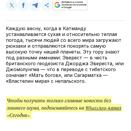
Поделиться
Поделиться
Поделиться
Скопируйте
у
в
в
и
Twitter
Facebook
Telegram
поделитесь
ссылкой
Каждую весну, когда в Катманду
устанавливается сухая и относительно теплая
погода, тысячи людей со всего мира загружают
рюкзаки и отправляются покорять самую
высокую точку нашей планеты. Эту гору знают
под разными именами: Эверест — в честь
британского геодезиста Джорджа Эвереста, или
Джомолунгма — что в переводе с тибетского
означает «Мать богов», или Сагарматха —
«Властелин мира» с непальского.
Чтобы получать только главные новости без
лишнего шума, подписывайтесь на
WhatsApp-канал
«Сегодня».