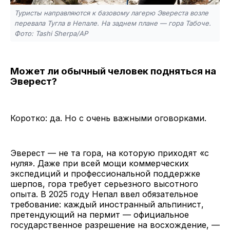
Туристы направляются к базовому лагерю Эвереста возле
перевала Тугла в Непале. На заднем плане — гора Табоче.
Фото: Tashi Sherpa/AP
Может ли обычный человек подняться на
Эверест?
Коротко: да. Но с очень важными оговорками.
Эверест — не та гора, на которую приходят «с
нуля». Даже при всей мощи коммерческих
экспедиций и профессиональной поддержке
шерпов, гора требует серьезного высотного
опыта. В 2025 году Непал ввел обязательное
требование: каждый иностранный альпинист,
претендующий на пермит — официальное
государственное разрешение на восхождение, —