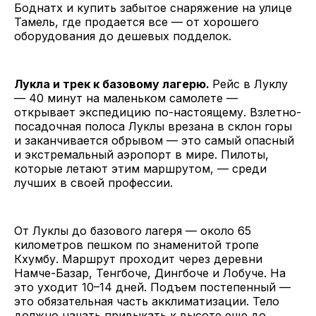
Боднатх и купить забытое снаряжение на улице
Тамель, где продается все — от хорошего
оборудования до дешевых подделок.
Лукла и трек к базовому лагерю.
Рейс в Луклу
— 40 минут на маленьком самолете —
открывает экспедицию по-настоящему. Взлетно-
посадочная полоса Луклы врезана в склон горы
и заканчивается обрывом — это самый опасный
и экстремальный аэропорт в мире. Пилоты,
которые летают этим маршрутом, — среди
лучших в своей профессии.
От Луклы до базового лагеря — около 65
километров пешком по знаменитой тропе
Кхумбу. Маршрут проходит через деревни
Намче-Базар, Тенгбоче, Дингбоче и Лобуче. На
это уходит 10–14 дней. Подъем постепенный —
это обязательная часть акклиматизации. Тело
должно начать привыкать к высоте еще до