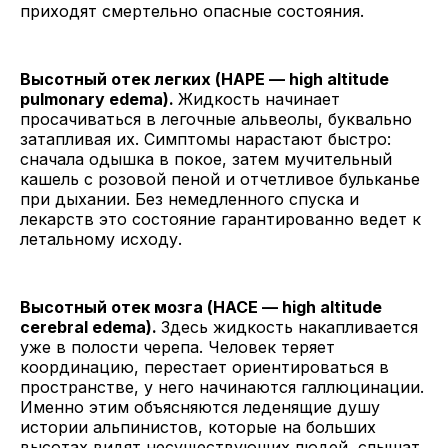
приходят смертельно опасные состояния.
Высотный отек легких (HAPE — high altitude
pulmonary edema).
Жидкость начинает
просачиваться в легочные альвеолы, буквально
затапливая их. Симптомы нарастают быстро:
сначала одышка в покое, затем мучительный
кашель с розовой пеной и отчетливое бульканье
при дыхании. Без немедленного спуска и
лекарств это состояние гарантированно ведет к
летальному исходу.
Высотный отек мозга (HACE — high altitude
cerebral edema).
Здесь жидкость накапливается
уже в полости черепа. Человек теряет
координацию, перестает ориентироваться в
пространстве, у него начинаются галлюцинации.
Именно этим объясняются леденящие душу
истории альпинистов, которые на больших
высотах видят несуществующих людей, слышат