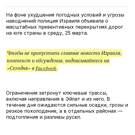
Twitter
Facebook
Telegram
поделитесь
ссылкой
На фоне ухудшения погодных условий и угрозы
наводнений полиция Израиля объявила о
масштабных превентивных перекрытиях дорог
на юге страны в среду, 25 марта.
Чтобы не пропустить главные новости Израиля,
контекст и обсуждения, подписывайтесь на
«Сегодня» в
Facebook
.
Ограничения затронут ключевые трассы,
включая направления в Эйлат и из него. В
течение дня ожидаются сильные осадки, грозы и
резкое похолодание, а в отдельных районах —
подтопления и разливы русел.