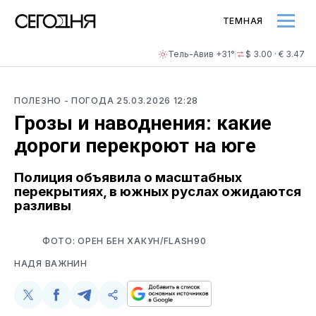
ТЕМНАЯ
Тель-Авив +31°
$ 3.00 · € 3.47
ПОЛЕЗНО
- ПОГОДА
25.03.2026 12:28
Грозы и наводнения: какие
дороги перекроют на юге
Полиция объявила о масштабных
перекрытиях, в южных руслах ожидаются
разливы
ФОТО: ОРЕН БЕН ХАКУН/FLASH90
НАДЯ ВАЖНИН
Поделиться
Поделиться
Поделиться
Скопируйте
у
в
в
и