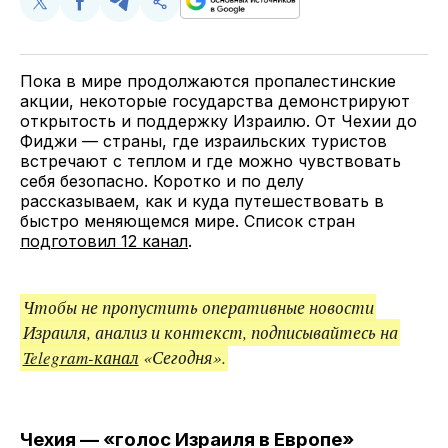
Поделиться
Поделиться
Поделиться
Скопируйте
у
в
в
и
Twitter
Facebook
Telegram
поделитесь
ссылкой
Пока в мире продолжаются пропалестинские
акции, некоторые государства демонстрируют
открытость и поддержку Израилю. От Чехии до
Фиджи — страны, где израильских туристов
встречают с теплом и где можно чувствовать
себя безопасно. Коротко и по делу
рассказываем, как и куда путешествовать в
быстро меняющемся мире. Список стран
подготовил 12 канал
.
Чтобы не пропустить оперативные новости
Израиля, анализ и контекст, подписывайтесь на
Telegram-канал
«Сегодня».
Чехия — «голос Израиля в Европе»