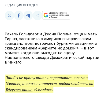
РЕДАКЦИЯ СЕГОДНЯ
Поделиться
Поделиться
Поделиться
Скопируйте
у
в
в
и
Twitter
Facebook
Telegram
поделитесь
ссылкой
Рахель Гольдберг и Джона Полина, отца и мать
Гирша, заложника с американо-израильским
гражданством, встречают бурными овациями и
скандированием «Верните их домой!», – в тот
момент когда они выходят на сцену
Национального съезда Демократической партии
в Чикаго.
Чтобы не пропустить оперативные новости
Израиля, анализ и контекст, подписывайтесь на
Telegram-канал
«Сегодня».