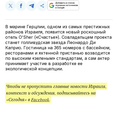
Поделиться
Поделиться
Поделиться
Скопируйте
у
в
в
и
Twitter
Facebook
Telegram
поделитесь
ссылкой
В марине Герцлии, одном из самых престижных
районов Израиля, появится новый роскошный
отель O'Sher («Счастье»). Совладельцем проекта
станет голливудская звезда Леонардо Ди
Каприо. Гостиница на 365 номеров с бассейном,
ресторанами и яхтенной пристанью возводится
по высоким «зеленым» стандартам, а сам актер
принимает участие в разработке ее
экологической концепции.
Чтобы не пропустить главные новости Израиля,
контекст и обсуждения, подписывайтесь на
«Сегодня» в
Facebook
.