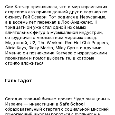
Сам Катчер признавался, что в мир израильских
стартапов его привел давний друг и партнер по
бизнесу Гай Осеари. Тот родился в Иерусалиме,
а в восемь лет переехал в Лос-Анджелес. К
тридцати он уже стал одной из самых
влиятельных фигур в музыкальной индустрии,
сотрудничая с множеством мировых звезд:
Мадонной, U2, The Weeknd, Red Hot Chili Peppers,
Alicia Keys, Ricky Martin, Miley Cyrus и другими.
Именно он познакомил Катчера с израильскими
проектами и помог выбрать те, в которые
стоило вложиться.
Галь Гадот
Сегодня главный бизнес-проект Чудо-женщины в
Израиле — инвестиции в
Safe School
,
образовательный стартап с социальной миссией,
помогающий школам бороться с буллингом и