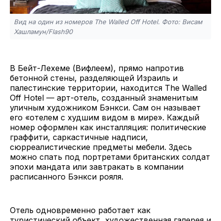
Вид на один из номеров The Walled Off Hotel. Фото: Висам
Хашламун/Flash90
В Бейт-Лехеме (Вифлеем), прямо напротив
бетонной стены, разделяющей Израиль и
палестинские территории, находится The Walled
Off Hotel — арт-отель, созданный знаменитым
уличным художником Бэнкси. Сам он называет
его «отелем с худшим видом в мире». Каждый
номер оформлен как инсталляция: политические
граффити, саркастичные надписи,
сюрреалистические предметы мебели. Здесь
можно спать под портретами британских солдат
эпохи мандата или завтракать в компании
расписанного Бэнкси рояля.
Отель одновременно работает как
туристический объект, художественная галерея и