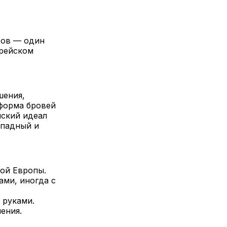
сов — один
врейском
шения,
 форма бровей
йский идеал
ападный и
ой Европы.
ами, иногда с
 руками.
ения.