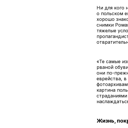
Ни для кого 
о польском 
хорошо знако
снимки Роман
тяжелые усло
пропагандис
отвратитель
«Те самые из
рваной обуви
они по-преж
еврейства, в
фотоархивами
картина поль
страданиями 
наслаждаться
Жизнь, пок