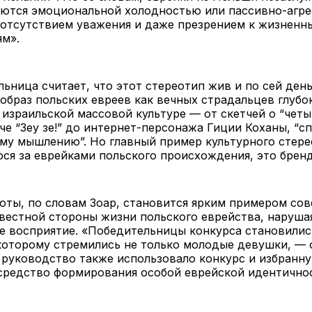
уются эмоциональной холодностью или пассивно-агр
 отсутствием уважения и даже презрением к жизненн
ям».
ьница считает, что этот стереотип жив и по сей день
образ польских евреев как вечных страдальцев глубо
 израильской массовой культуре — от скетчей о “четы
че “Зеу зе!” до интернет-персонажа Гиции Коханы, “с
му мышлению”. Но главный пример культурного стере
ся за еврейками польского происхождения, это бренд
оты, по словам Зоар, становится ярким примером со
вестной стороны жизни польского еврейства, наруша
е восприятие. «Победительницы конкурса становилис
которому стремились не только молодые девушки, — 
 руководство также использовало конкурс и избранн
 средство формирования особой еврейской идентично