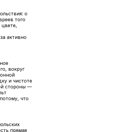
ольствия: о
вреев того
 цвете,
аза активно
дное
го, вокруг
ионной
дку и чистоте
ой стороны —
льт
потому, что
польских
есть прямая