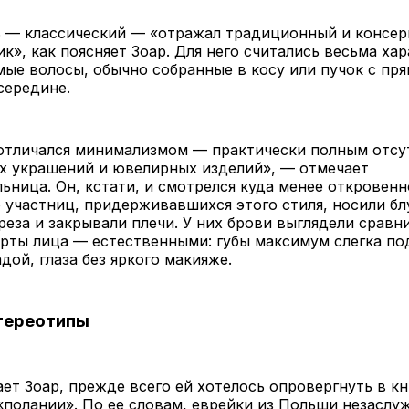
ь — классический — «отражал традиционный и консе
к», как поясняет Зоар. Для него считались весьма ха
ые волосы, обычно собранные в косу или пучок с пр
середине.
 отличался минимализмом — практически полным отсу
х украшений и ювелирных изделий», — отмечает
ьница. Он, кстати, и смотрелся куда менее откровенн
участниц, придерживавшихся этого стиля, носили бл
реза и закрывали плечи. У них брови выглядели сравн
ерты лица — естественными: губы максимум слегка п
дой, глаза без яркого макияже.
тереотипы
ет Зоар, прежде всего ей хотелось опровергнуть в к
«полании». По ее словам, еврейки из Польши незаслу