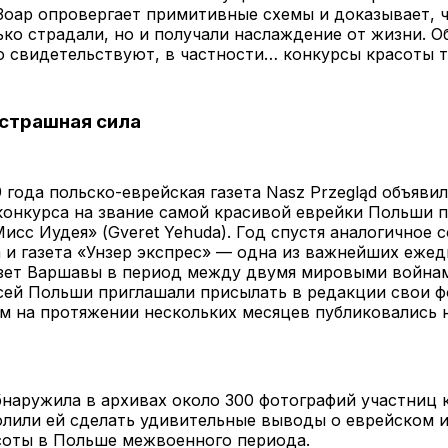
 Зоар опровергает примитивные схемы и доказывает, 
ько страдали, но и получали наслаждение от жизни. О
 свидетельствуют, в частности… конкурсы красоты т
страшная сила
9 года польско-еврейская газета Nasz Przegląd объявил
конкурса на звание самой красивой еврейки Польши 
исс Иудея» (Gveret Yehuda). Год спустя аналогичное 
 и газета «Унзер экспрес» — одна из важнейших еже
азет Варшавы в период между двумя мировыми войнам
сей Польши приглашали присылать в редакции свои ф
м на протяжении нескольких месяцев публиковались 
наружила в архивах около 300 фотографий участниц 
олили ей сделать удивительные выводы о еврейском 
соты в Польше межвоенного периода.