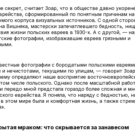
не секрет, считает Зоар, что в обществе давно укорен
еврействе, сформированный по понятным причинам на
мого корпуса визуальных источников. С одной сторо
а Вишняка, мастерски запечатлевшего бедность, нищ
вия жизни польских евреев в 1930-х. А с другой, — н
тские фотографии, изображавшие евреев грязными и
ными.
вестные фотографии с бородатыми польскими евреями
 и нечистотами, текущими по улицам, — говорит Зоа
нему определяют наше восприятие восточноевропейс
 том числе польского. Однако после масштабной рабо
 передо мной предстала гораздо более сложная и мн
ского еврейства. Я поняла, что наряду с бедностью, 
в этом мире была и комфортная жизнь, а также стре
».
рытая мраком: что скрывается за занавесом