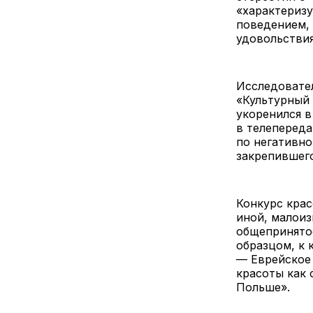
«характериз
поведением,
удовольстви
Исследовател
«Культурный 
укоренился в
в телепереда
по негативно
закрепившего
Конкурс крас
иной, малоиз
общепринято
образцом, к 
— Еврейское
красоты как
Польше».