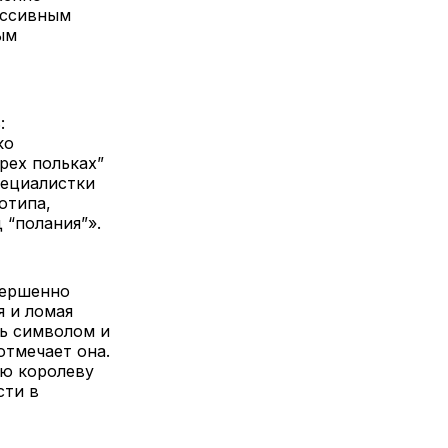
ессивным
ым
:
ко
рех польках”
пециалистки
отипа,
 “полания”».
вершенно
я и ломая
ь символом и
отмечает она.
ую королеву
сти в