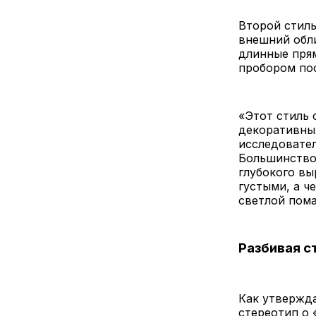
Второй стил
внешний обли
длинные прям
пробором по
«Этот стиль
декоративны
исследовател
Большинство 
глубокого вы
густыми, а ч
светлой пома
Разбивая с
Как утвержда
стереотип о 