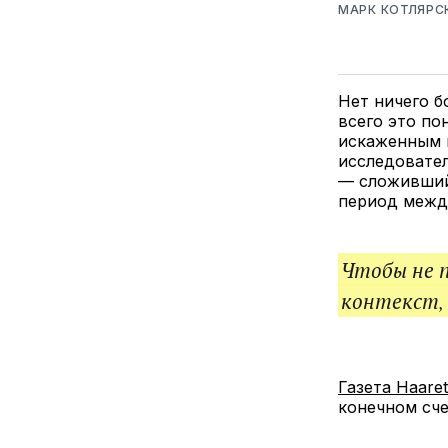
МАРК КОТЛЯРС
Нет ничего б
всего это по
искаженным п
исследовател
— сложивший
период межд
Чтобы не 
контекст,
Газета Haare
конечном сче