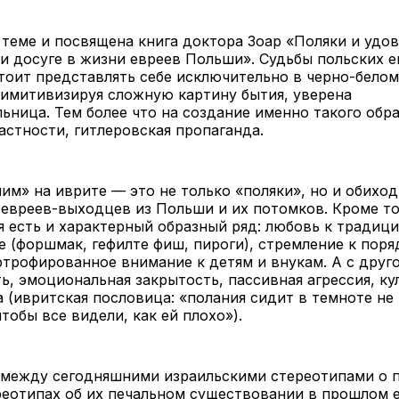
теме и посвящена книга доктора Зоар «Поляки и удов
и досуге в жизни евреев Польши». Судьбы польских е
тоит представлять себе исключительно в черно-белом
римитивизируя сложную картину бытия, уверена
ьница. Тем более что на создание именно такого обр
частности, гитлеровская пропаганда.
им» на иврите — это не только «поляки», но и обихо
евреев-выходцев из Польши и их потомков. Кроме то
я есть и характерный образный ряд: любовь к традиц
е (форшмак, гефилте фиш, пироги), стремление к поря
ртрофированное внимание к детям и внукам. А с друг
ь, эмоциональная закрытость, пассивная агрессия, ку
 (ивритская пословица: «полания сидит в темноте не 
чтобы все видели, как ей плохо»).
, между сегодняшними израильскими стереотипами о 
реотипах об их печальном существовании в прошлом 