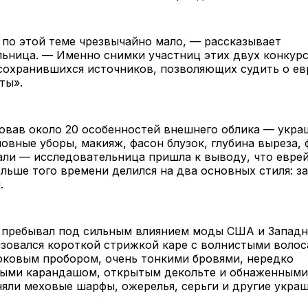
по этой теме чрезвычайно мало, — рассказывает
льница. — Именно снимки участниц этих двух конкур
 сохранившихся источников, позволяющих судить о е
ты».
овав около 20 особенностей внешнего облика — укра
ловные уборы, макияж, фасон блузок, глубина выреза,
али — исследовательница пришла к выводу, что евре
льше того времени делился на два основных стиля: з
.
 пребывал под сильным влиянием моды США и Западн
зовался короткой стрижкой каре с волнистыми волос
оковым пробором, очень тонкими бровями, нередко
ыми карандашом, открытым декольте и обнаженными
яли меховые шарфы, ожерелья, серьги и другие украш