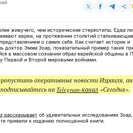
КИЙ
Поделиться
Поделиться
Поделит
Ско
у
в
в
и
Twitter
Facebook
Telegram
под
ссы
олее живучего, чем исторические стереотипы. Едва ли
нимают евреи, на протяжении столетий сталкивающие
редставлением о самих себе. Как считает историк и
ь доктор Эмма Зоар, показательный пример таких п
ся в массовом сознании образ еврейской общины в 
у Первой и Второй мировыми войнами.
пропустить оперативные новости Израиля, ан
 подписывайтесь на
Telegram-канал
«Сегодня».
tz рассказывает
об удивительных исследованиях Зоар,
те привели к изданию полноценной книги.