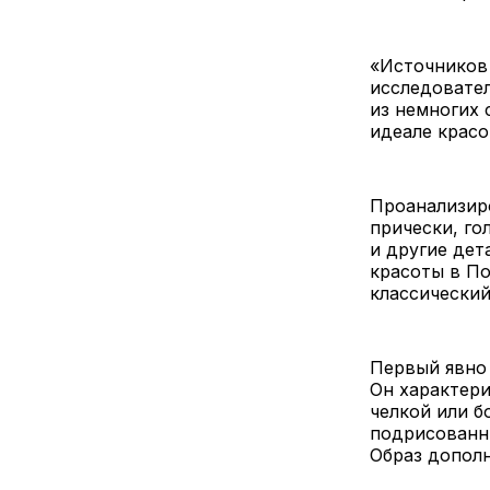
«Источников 
исследовате
из немногих
идеале красо
Проанализир
прически, го
и другие дет
красоты в По
классический
Первый явно
Он характери
челкой или б
подрисованн
Образ дополн