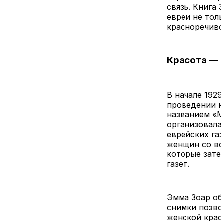
связь. Книга
евреи не тол
красноречиво
Красота — 
В начале 192
проведении 
названием «М
организовала
еврейских г
женщин со в
которые зате
газет.
Эмма Зоар об
снимки позв
женской кра