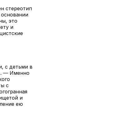
ен стереотип
 основании
ны, это
ету и
ацистские
, с детьми в
р. — Именно
кого
ты с
огогранная
нищетой и
мление ею