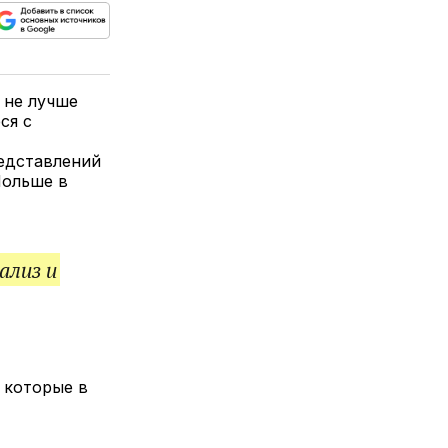
ься
пируйте
елитесь
лкой
 не лучше
ся с
редставлений
Польше в
ализ и
 которые в