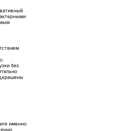
рвативный
рактерными
ямым
тствием
о.
узки без
ительно
одкрашены
ниге именно
женно