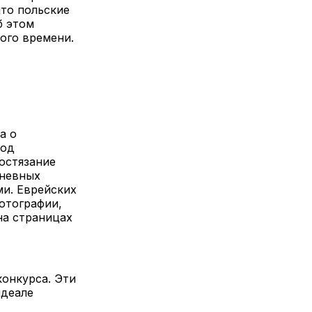
что польские
б этом
ого времени.
а о
под
состязание
дневных
и. Еврейских
отографии,
на страницах
конкурса. Эти
идеале