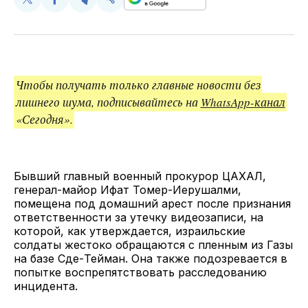
Поделиться
Поделиться
Поделиться
Скопируйте
у
в
в
и
Twitter
Facebook
Telegram
поделитесь
ссылкой
Чтобы получать только главные новости без
лишнего шума, подписывайтесь на
WhatsApp-канал
«Сегодня».
Бывший главный военный прокурор ЦАХАЛ,
генерал-майор Ифат Томер-Иерушалми,
помещена под домашний арест после признания
ответственности за утечку видеозаписи, на
которой, как утверждается, израильские
солдаты жестоко обращаются с пленным из Газы
на базе Сде-Тейман. Она также подозревается в
попытке воспрепятствовать расследованию
инцидента.