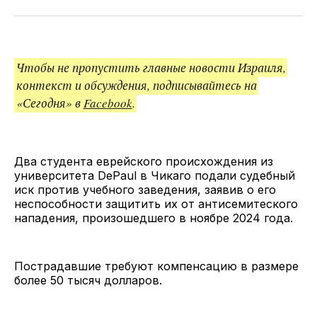
Twitter
Facebook
Telegram
поделитесь
ссылкой
Чтобы не пропустить главные новости Израиля,
контекст и обсуждения, подписывайтесь на
«Сегодня» в
Facebook
.
Два студента еврейского происхождения из
университета DePaul в Чикаго подали судебный
иск против учебного заведения, заявив о его
неспособности защитить их от антисемитеского
нападения, произошедшего в ноябре 2024 года.
Пострадавшие требуют компенсацию в размере
более 50 тысяч долларов.