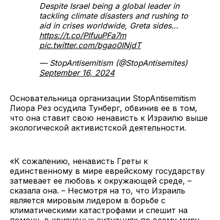
Despite Israel being a global leader in
tackling climate disasters and rushing to
aid in crises worldwide, Greta sides…
https://t.co/PIfuuPFa7m
pic.twitter.com/bgao0INjdT
— StopAntisemitism (@StopAntisemites)
September 16, 2024
Основательница организации StopAntisemitism
Лиора Рез осудила Тунберг, обвинив ее в том,
что она ставит свою ненависть к Израилю выше
экологической активистской деятельности.
«К сожалению, ненависть Греты к
единственному в мире еврейскому государству
затмевает ее любовь к окружающей среде, –
сказала она. – Несмотря на то, что Израиль
является мировым лидером в борьбе с
климатическими катастрофами и спешит на
помощь в кризисных ситуациях по всему миру,