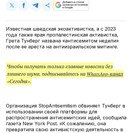
Поделиться
Поделиться
Поделиться
Скопируйте
у
в
в
и
Twitter
Facebook
Telegram
поделитесь
ссылкой
Известная шведская экоактивистка, а с 2023
года также ярая пропалестинская активистка,
Грета Тунберг названа «антисемитом недели»
после ее ареста на антиизраильском митинге.
Чтобы получать только главные новости без
лишнего шума, подписывайтесь на
WhatsApp-канал
«Сегодня».
Организация StopAntisemitism обвиняет Тунберг в
использовании своей платформы для
распространения антисемитских идей, сообщила
газета New York Post. «К сожалению, она
превратила свою активистскую деятельность в