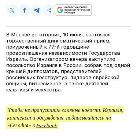
Поделиться
Поделиться
Поделиться
Скопируйте
у
в
в
и
Twitter
Facebook
Telegram
поделитесь
ссылкой
В Москве во вторник, 10 июня,
состоялся
торжественный дипломатический приём,
приуроченный к 77-й годовщине
провозглашения независимости Государства
Израиль. Организатором вечера выступило
посольство Израиля в России, собрав под одной
крышей дипломатов, представителей
российских госструктур, лидеров еврейской
общины, бизнесменов, а также деятелей
культуры и искусства.
Чтобы не пропустить главные новости Израиля,
контекст и обсуждения, подписывайтесь на
«Сегодня» в
Facebook
.