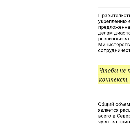
Правительст
укреплению 
предложенна
делам диасп
реализовыва
Министерство
сотрудничест
Чтобы не 
контекст,
Общий объем
является ра
всего в Севе
чувства прин