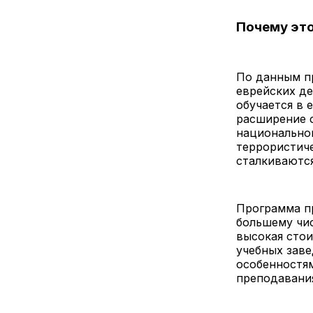
Почему эт
По данным п
еврейских де
обучается в 
расширение с
национальног
террористиче
сталкиваются
Программа п
большему чис
высокая стои
учебных заве
особенностям
преподавания