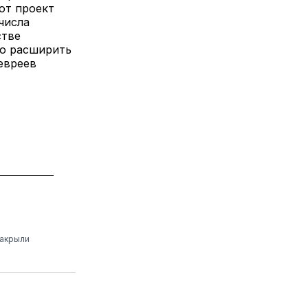
тот проект
числа
стве
но расширить
евреев
закрыли