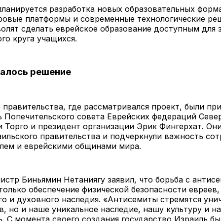
планируется разработка новых образовательных форм
ровые платформы и современные технологические ре
олят сделать еврейское образование доступным для 
го круга учащихся.
малось решение
 правительства, где рассматривался проект, были пр
ь Попечительского совета Еврейских федераций Севе
 Торго и президент организации Эрик Фингерхат. Он
ильского правительства и подчеркнули важность со
лем и еврейскими общинами мира.
стр Биньямин Нетаниягу заявил, что борьба с антис
только обеспечение физической безопасности евреев,
го и духовного наследия. «Антисемиты стремятся уни
в, но и наше уникальное наследие, нашу культуру и н
. С момента своего создания государство Израиль б