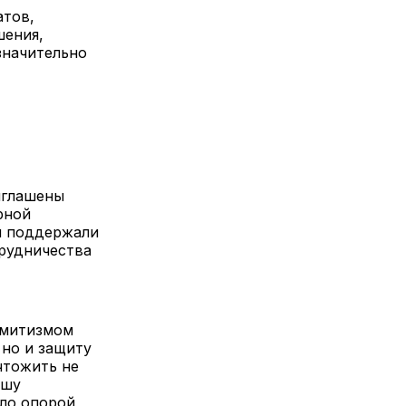
атов,
шения,
значительно
иглашены
рной
и поддержали
трудничества
емитизмом
 но и защиту
чтожить не
ашу
ыло опорой