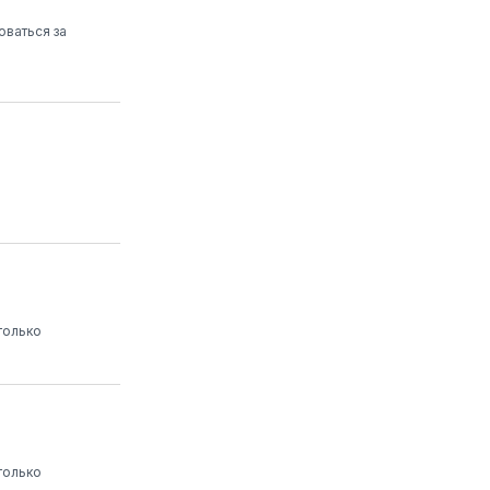
оваться за
только
только