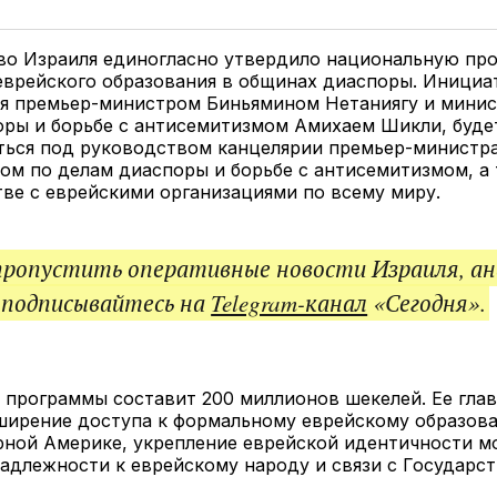
у
в
в
и
Twitter
Facebook
Telegram
под
ссы
во Израиля единогласно утвердило национальную пр
еврейского образования в общинах диаспоры. Инициа
я премьер-министром Биньямином Нетаниягу и минис
оры и борьбе с антисемитизмом Амихаем Шикли, буде
ться под руководством канцелярии премьер-министра
м по делам диаспоры и борьбе с антисемитизмом, а 
ве с еврейскими организациями по всему миру.
пропустить оперативные новости Израиля, ан
 подписывайтесь на
Telegram-канал
«Сегодня».
 программы составит 200 миллионов шекелей. Ее гла
сширение доступа к формальному еврейскому образов
рной Америке, укрепление еврейской идентичности м
адлежности к еврейскому народу и связи с Государст