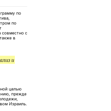
елитесь
лкой
ограмму по
тива,
тром по
т
 совместно с
также в
ализ и
вной целью
анию, прежде
олодежи,
вом Израиль.