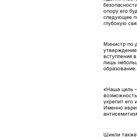
безопасност
опору его бу
следующее по
глубокую свя
Министр по 
утверждение
вступления в
лишь небольш
образование.
«Наша цель 
возможность
укрепит его 
Именно еврей
антисемитиз
Шикли также