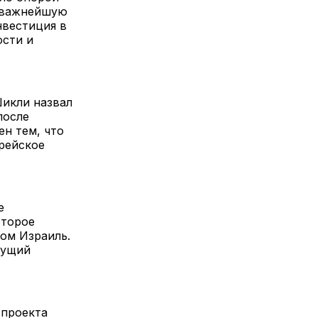
у важнейшую
нвестиция в
ости и
икли назвал
после
ен тем, что
рейское
е
оторое
вом Израиль.
тущий
 проекта