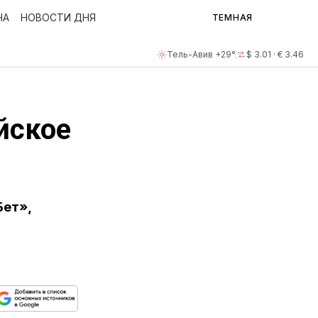
НА
НОВОСТИ ДНЯ
ТЕМНАЯ
Тель-Авив +29°
$ 3.01 · € 3.46
йское
Бет»,
ься
пируйте