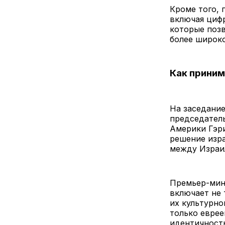
Кроме того, 
включая циф
которые позв
более широко
Как прини
На заседание
председател
Америки Гэри
решение изра
между Израи
Премьер-мини
включает не 
их культурно
только еврее
идентичность