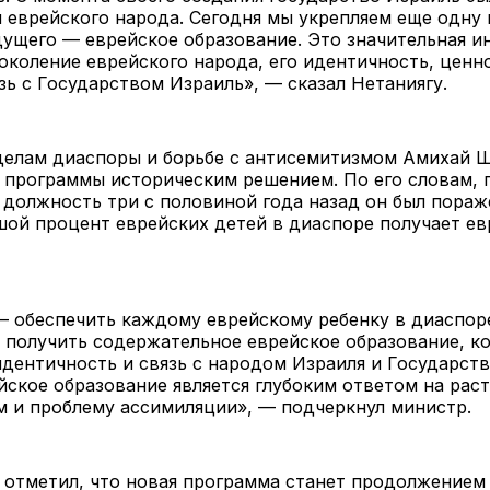
и еврейского народа. Сегодня мы укрепляем еще одн
дущего — еврейское образование. Это значительная и
коление еврейского народа, его идентичность, ценн
зь с Государством Израиль», — сказал Нетаниягу.
делам диаспоры и борьбе с антисемитизмом Амихай Ш
 программы историческим решением. По его словам, 
 должность три с половиной года назад он был пораж
ой процент еврейских детей в диаспоре получает ев
— обеспечить каждому еврейскому ребенку в диаспор
 получить содержательное еврейское образование, к
идентичность и связь с народом Израиля и Государст
ское образование является глубоким ответом на рас
м и проблему ассимиляции», — подчеркнул министр.
 отметил, что новая программа станет продолжением