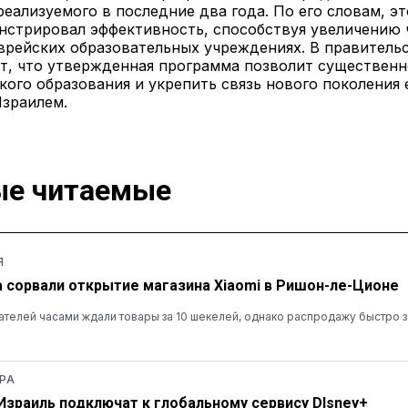
реализуемого в последние два года. По его словам, э
нстрировал эффективность, способствуя увеличению 
врейских образовательных учреждениях. В правитель
т, что утвержденная программа позволит существен
кого образования и укрепить связь нового поколения 
Израилем.
е читаемые
Я
а сорвали открытие магазина Xiaomi в Ришон-ле-Ционе
ателей часами ждали товары за 10 шекелей, однако распродажу быстро 
РА
 Израиль подключат к глобальному сервису DIsney+