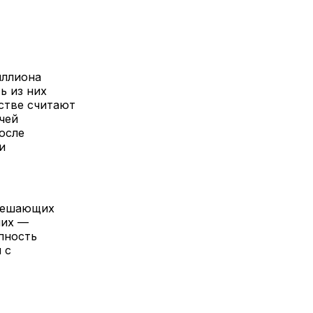
иллиона
ь из них
стве считают
чей
осле
и
 мешающих
них —
пность
 с