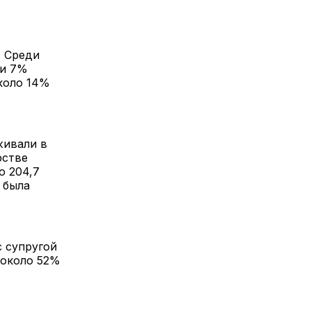
. Среди
 и 7%
коло 14%
живали в
рстве
о 204,7
) была
с супругой
 около 52%