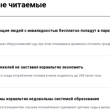
е читаемые
ие людей с инвалидностью бесплатно попадут в парк
нес Иерусалимский суд, при этом отказавшись временно отложить пред
шекелей не заставил израильтян экономить
о спада потребление топлива в июне поднялось до 299 тысяч тонн
ны израильтян недовольны системой образования
м в большинстве случаев положительно оценивают детские сады и школы