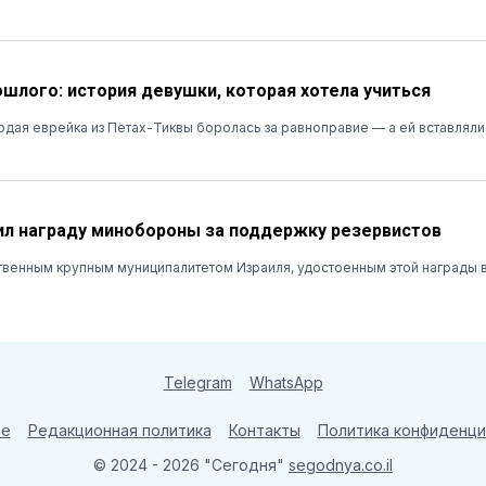
ошлого: история девушки, которая хотела учиться
лодая еврейка из Петах-Тиквы боролась за равноправие — а ей вставляли
л награду минобороны за поддержку резервистов
твенным крупным муниципалитетом Израиля, удостоенным этой награды в
Telegram
WhatsApp
те
Редакционная политика
Контакты
Политика конфиденци
© 2024 - 2026 "Сегодня"
segodnya.co.il