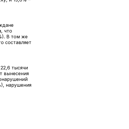
аждане
, что
). В том же
то составляет
22,6 тысячи
нт вынесения
вонарушений
), нарушения