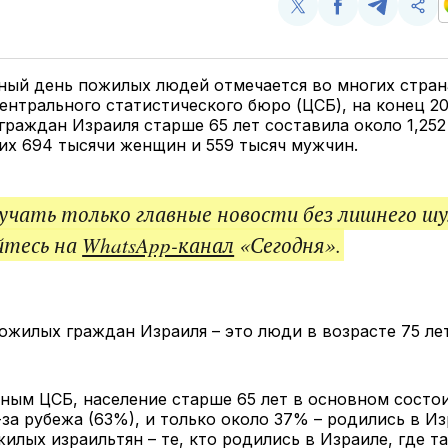
Поделиться
Поделиться
Поделит
Ско
у
в
в
и
Twitter
Facebook
Telegram
под
ссы
й день пожилых людей отмечается во многих страна
нтрального статистического бюро (ЦСБ), на конец 20
граждан Израиля старше 65 лет составила около 1,25
них 694 тысячи женщин и 559 тысяч мужчин.
чать только главные новости без лишнего шу
йтесь на
WhatsApp-канал
«Сегодня».
жилых граждан Израиля – это люди в возрасте 75 лет
ным ЦСБ, население старше 65 лет в основном состои
за рубежа (63%), и только около 37% – родились в Из
илых израильтян – те, кто родились в Израиле, где т