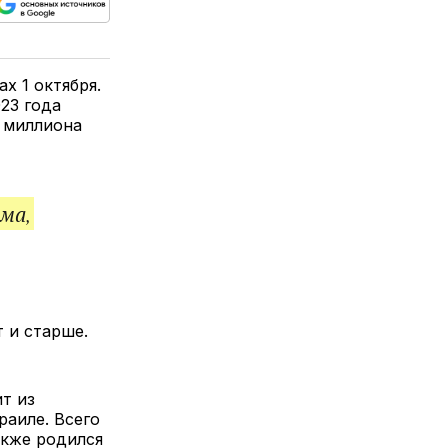
ься
пируйте
елитесь
лкой
х 1 октября.
23 года
2 миллиона
ма,
 и старше.
т из
раиле. Всего
акже родился