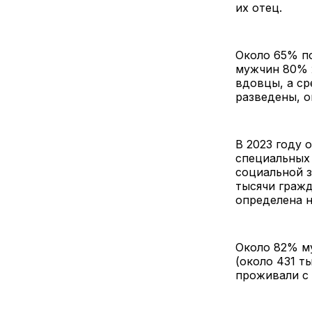
их отец.
Около 65% по
мужчин 80% 
вдовцы, а ср
разведены, о
В 2023 году 
специальных
социальной з
тысячи гражд
определена 
Около 82% му
(около 431 т
проживали с 