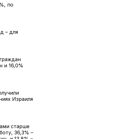
%, по
д – для
 граждан
н и 16,0%
олучили
ниях Израиля
нами старше
боту, 36,3% –
ку, и 13,8% –