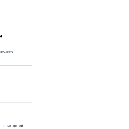
и
писание
 своих детей