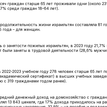
сяч граждан старше 65 лет проживали одни (около 23
7% среди граждан 18–64 лет).
продолжительность жизни израильтян составляла 81 го
5 года – для женщин.
ь о занятости пожилых израильтян, в 2023 году 21,7%
т были заняты в трудовой деятельности (28,6% мужчи
в 2022-2023 учебном году 278 человек старше 65 лет п
академический сертификат) в высших учебных заведе
ю с 319 гражданами годом ранее).
 средний денежный доход на домохозяйство с гражда
влял 13 843 шекеля, где 17% дохода приходилось на ра
пенсионные накопления, 32,9% – на пособия и поддерж