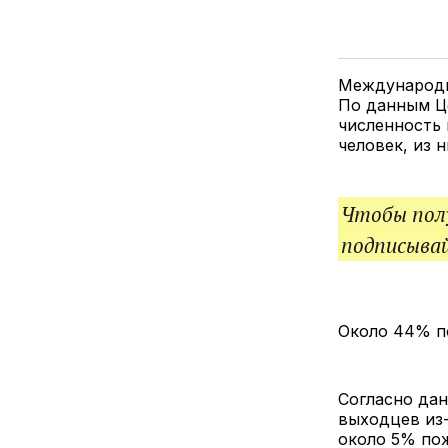
Международны
По данным Це
численность 
человек, из 
Чтобы полу
подписыва
Около 44% по
Согласно дан
выходцев из-
около 5% пож