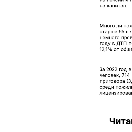
на капитал.
Много ли пож
старше 65 ле
немного прев
году в ДТП п
12,1% от общ
За 2022 год 
человек, 714
приговора (3
среди пожилы
лицензирован
Чита