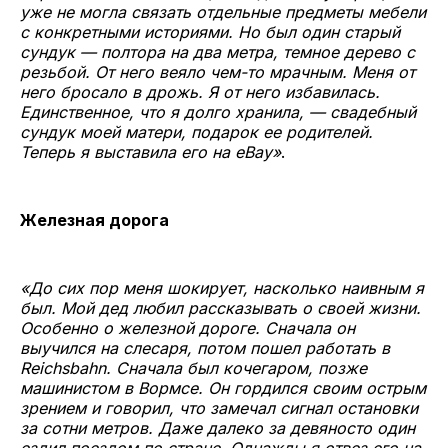
уже не могла связать отдельные предметы мебели
с конкретными историями. Но был один старый
сундук — полтора на два метра, темное дерево с
резьбой. От него веяло чем-то мрачным. Меня от
него бросало в дрожь. Я от него избавилась.
Единственное, что я долго хранила, — свадебный
сундук моей матери, подарок ее родителей.
Теперь я выставила его на eBay»
.
Железная дорога
«До сих пор меня шокирует, насколько наивным я
был. Мой дед любил рассказывать о своей жизни.
Особенно о железной дороге. Сначала он
выучился на слесаря, потом пошел работать в
Reichsbahn. Сначала был кочегаром, позже
машинистом в Вормсе. Он гордился своим острым
зрением и говорил, что замечал сигнал остановки
за сотни метров. Даже далеко за девяносто один
ездил поездом по стране. Однажды я отвез его на