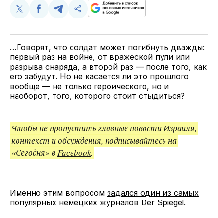
Поделиться
Поделиться
Поделиться
Скопируйте
у
в
в
и
Twitter
Facebook
Telegram
поделитесь
ссылкой
…Говорят, что солдат может погибнуть дважды:
первый раз на войне, от вражеской пули или
разрыва снаряда, а второй раз — после того, как
его забудут. Но не касается ли это прошлого
вообще — не только героического, но и
наоборот, того, которого стоит стыдиться?
Чтобы не пропустить главные новости Израиля,
контекст и обсуждения, подписывайтесь на
«Сегодня» в
Facebook
.
Именно этим вопросом
задался один из самых
популярных немецких журналов Der Spiegel
.