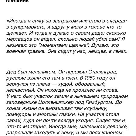
«Иногда я сижу за завтраком или стою в очереди
в супермаркете, и вдруг у меня в голове что-то
щелкает. И тогда я думаю о своем деде: сколько
мертвецов он видел, сколько людей убил сам? Я
называю это “моментами щелчка”. Думаю, это
военная травма. Она сидит у нас, немцев, в генах.
Дед был мельником. Он пережил Сталинград,
русские взяли его там в плен. В 1950 году он
вернулся из плена — худой, оборванный,
несчастный. Он никогда не произнес ни слова.
У него был участок земли в нынешнем природном
заповеднике Цолленшпикер под Гамбургом. До
конца жизни он выращивал там клубнику,
помидоры и анютины глазки. На участке стоял
сарай, куда он почти всегда уходил. Сидел там и
что-то мастерил. Иногда мне, маленькой девочке,
разрешали заходить к нему, и мы пели каноном