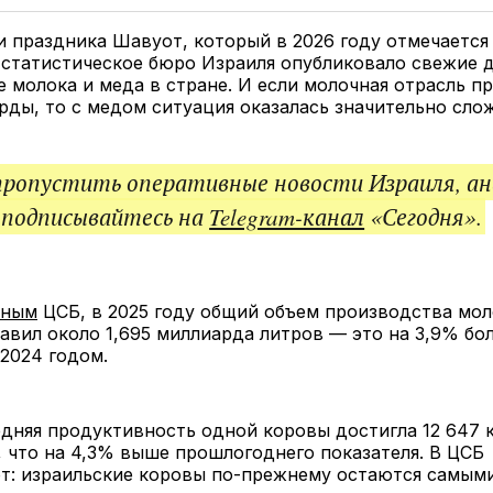
Twitter
Facebook
Telegram
под
ссы
 праздника Шавуот, который в 2026 году отмечается 
 статистическое бюро Израиля опубликовало свежие 
 молока и меда в стране. И если молочная отрасль п
рды, то с медом ситуация оказалась значительно сло
пропустить оперативные новости Израиля, ан
 подписывайтесь на
Telegram-канал
«Сегодня».
нным
ЦСБ, в 2025 году общий объем производства мол
авил около 1,695 миллиарда литров — это на 3,9% бо
2024 годом.
дняя продуктивность одной коровы достигла 12 647
, что на 4,3% выше прошлогоднего показателя. В ЦСБ
т: израильские коровы по-прежнему остаются самым