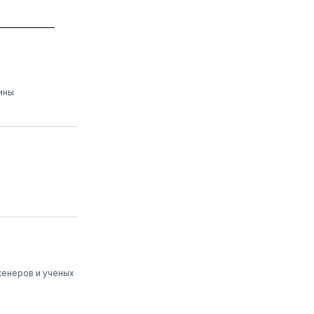
ины
женеров и ученых