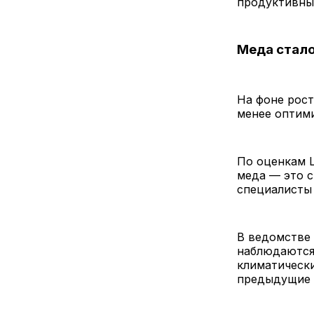
продуктивны
Меда стало
На фоне рост
менее оптим
По оценкам Ц
меда — это с
специалисты 
В ведомстве 
наблюдаются 
климатически
предыдущие г