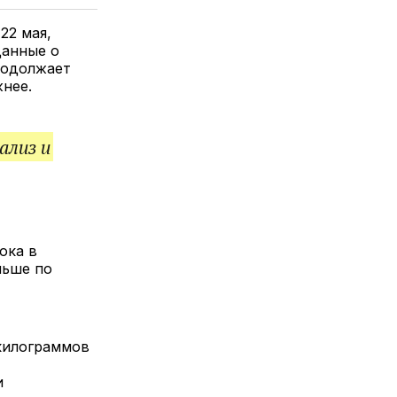
елитесь
лкой
22 мая,
данные о
родолжает
жнее.
ализ и
ока в
льше по
 килограммов
и