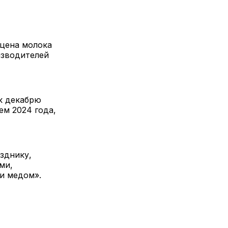
 цена молока
изводителей
к декабрю
ем 2024 года,
зднику,
ми,
и медом».