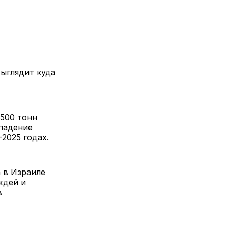
выглядит куда
 500 тонн
 падение
2025 годах.
 в Израиле
ждей и
в