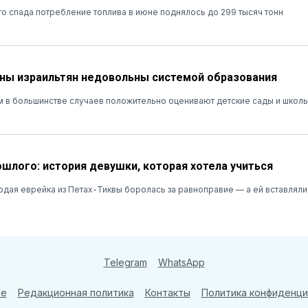
о спада потребление топлива в июне поднялось до 299 тысяч тонн
ны израильтян недовольны системой образования
м в большинстве случаев положительно оценивают детские сады и школы
ошлого: история девушки, которая хотела учиться
лодая еврейка из Петах-Тиквы боролась за равноправие — а ей вставляли
Telegram
WhatsApp
те
Редакционная политика
Контакты
Политика конфиденци