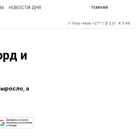
НА
НОВОСТИ ДНЯ
ТЕМНАЯ
Тель-Авив +27°
$ 3.01 · € 3.48
орд и
ыросло, а
ься
пируйте