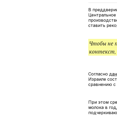
В преддверии
Центральное
производстве
ставить реко
Чтобы не 
контекст,
Согласно
да
Израиле сост
сравнению с 
При этом сре
молока в год
подчеркиваю