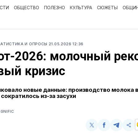
ОСТИ
ОБЩЕСТВО
ПОЛЕЗНО
КУЛЬТУРА
СЮЖЕТЫ
ОБЩИ
ТАТИСТИКА И ОПРОСЫ
21.05.2026 12:36
т-2026: молочный рек
вый кризис
ковало новые данные: производство молока в
 сократилось из-за засухи
GNIFIC
Поделиться
Поделиться
Поделит
Ско
у
в
в
и